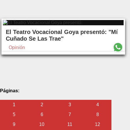
El Teatro Vocacional Goya presentó: "Mí
Cuñado Se Las Trae"
Opinión
Páginas:
1
2
3
4
5
6
7
8
9
10
11
12