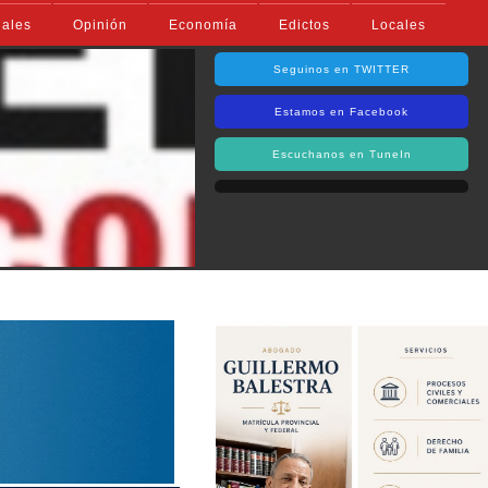
iales
Opinión
Economía
Edictos
Locales
Seguinos en TWITTER
Estamos en Facebook
Escuchanos en TuneIn