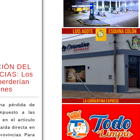
CIÓN DEL
IAS: Los
perderían
ones
na pérdida de
Impuesto a las
 en el artículo
caída directa en
provincias. Para