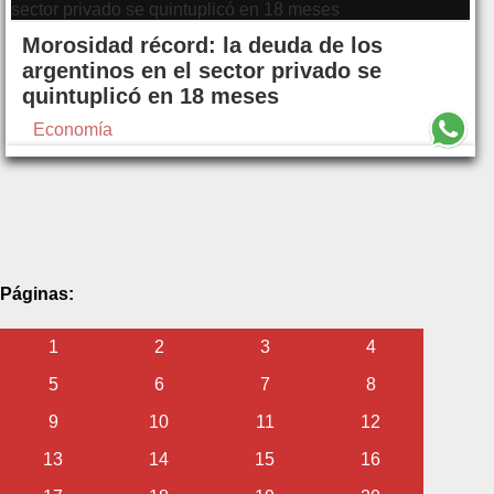
Morosidad récord: la deuda de los
argentinos en el sector privado se
quintuplicó en 18 meses
Economía
Páginas:
1
2
3
4
5
6
7
8
9
10
11
12
13
14
15
16