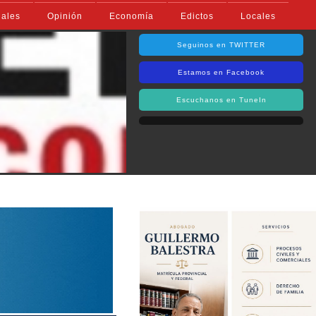
iales
Opinión
Economía
Edictos
Locales
Seguinos en TWITTER
Estamos en Facebook
Escuchanos en TuneIn