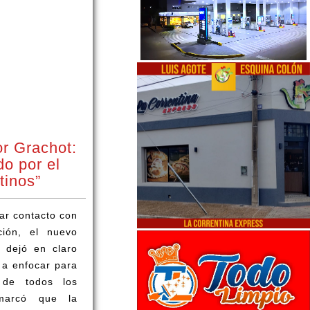
or Grachot:
do por el
tinos”
mar contacto con
ión, el nuevo
, dejó en claro
 a enfocar para
 de todos los
emarcó que la