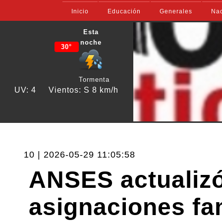
Inicio
Educación
Generales
Nac
Esta
noche
30°
Tormenta
UV: 4
Vientos: S 8 km/h
10 | 2026-05-29 11:05:58
ANSES actualizó
asignaciones fam