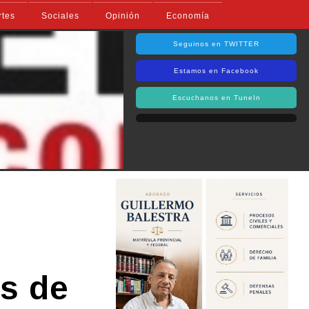
rtes
Sociales
Opinión
Economía
Seguinos en TWITTER
Estamos en Facebook
Escuchanos en TuneIn
es de