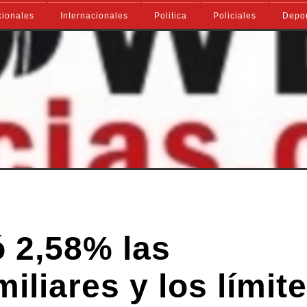
ionales
Internacionales
Politica
Policiales
Depo
 2,58% las
iliares y los límit