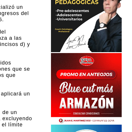
ializó un
ngresos del
6.
del
nza a las
incisos d) y
cidos
ones que se
os que
 aplicará un
n de un
rá excluyendo
el límite