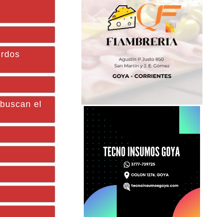
erdos
 buscan el