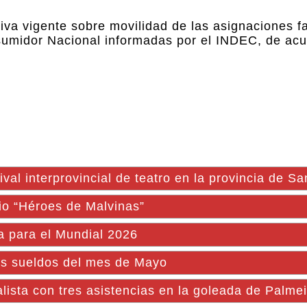
iva vigente sobre movilidad de las asignaciones fa
nsumidor Nacional informadas por el INDEC, de acu
val interprovincial de teatro en la provincia de S
io “Héroes de Malvinas”
na para el Mundial 2026
os sueldos del mes de Mayo
lista con tres asistencias en la goleada de Palme