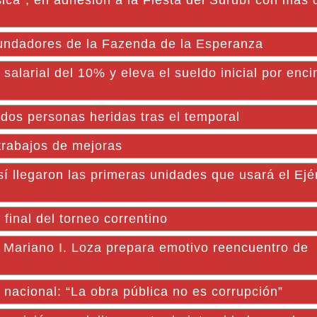
sica”, en adhesión a la Fiesta del Surubí con más 
 fundadores de la Fazenda de la Esperanza
alarial del 10% y eleva el sueldo inicial por enc
 dos personas heridas tras el temporal
rabajos de mejoras
í llegaron las primeras unidades que usará el Ejér
inal del torneo correntino
 Mariano I. Loza prepara emotivo reencuentro de
 nacional: “La obra pública no es corrupción”