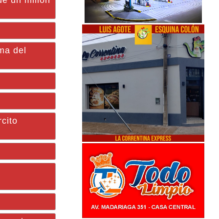
de un millón
ima del
cito