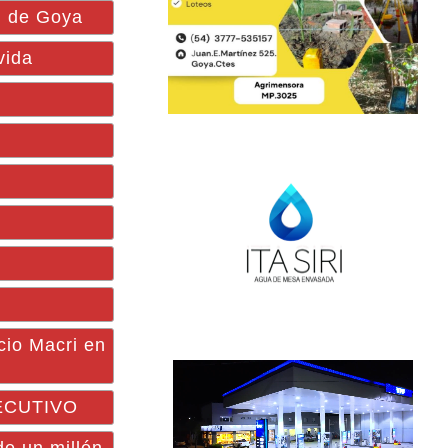
l de Goya
vida
cio Macri en
JECUTIVO