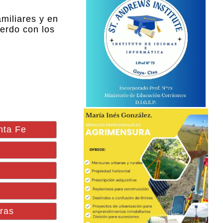
miliares y en
erdo con los
anta Fe
iras