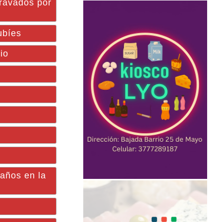
gravados por
ubíes
io
años en la