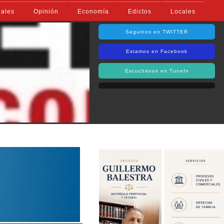
iales
Opinión
Economía
Edictos
Locales
Seguinos en TWITTER
Estamos en Facebook
Escuchanos en TuneIn