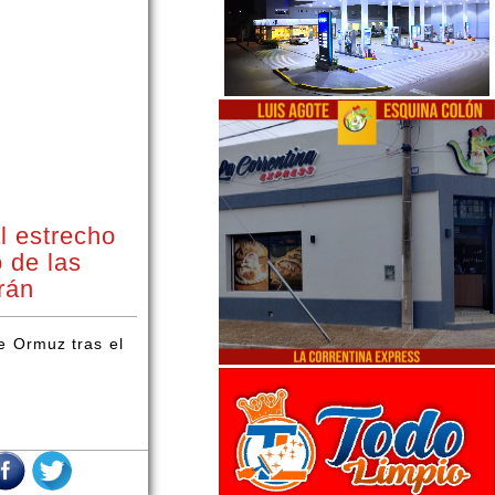
l estrecho
 de las
rán
e Ormuz tras el