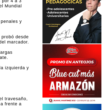
 por 4 a 3
el Mundial
 penales y
a probó desde
del marcador.
Vargas
ate.
a izquierda y
el travesaño,
a frente a