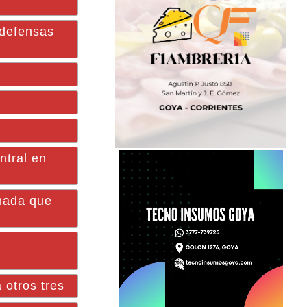
 defensas
ntral en
 nada que
 otros tres