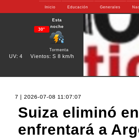
Inicio
Educación
Generales
Nac
Esta
noche
30°
Tormenta
UV: 4
Vientos: S 8 km/h
7 | 2026-07-08 11:07:07
Suiza eliminó e
enfrentará a Arg