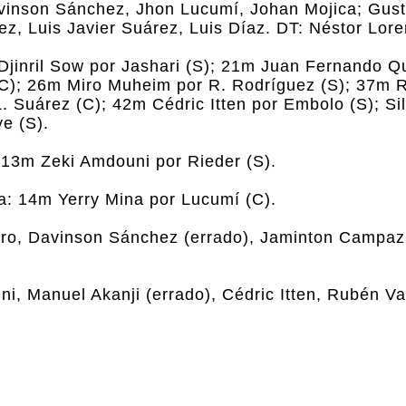
vinson Sánchez, Jhon Lucumí, Johan Mojica; Gust
z, Luis Javier Suárez, Luis Díaz. DT: Néstor Lore
Djinril Sow por Jashari (S); 21m Juan Fernando Qu
(C); 26m Miro Muheim por R. Rodríguez (S); 37m 
. Suárez (C); 42m Cédric Itten por Embolo (S); S
e (S).
 13m Zeki Amdouni por Rieder (S).
a: 14m Yerry Mina por Lucumí (C).
ro, Davinson Sánchez (errado), Jaminton Campaz
i, Manuel Akanji (errado), Cédric Itten, Rubén Va