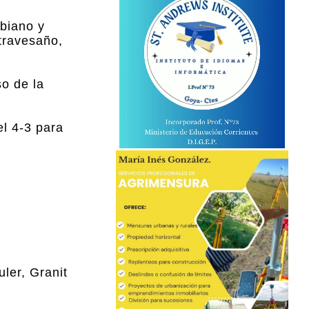
mbiano y
 travesaño,
o de la
el 4-3 para
ler, Granit