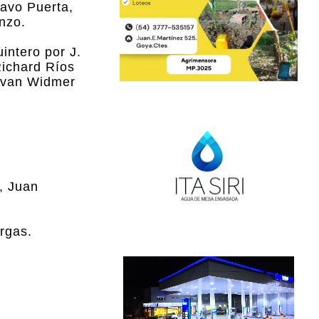
avo Puerta,
nzo.
intero por J.
Richard Ríos
ilvan Widmer
, Juan
rgas.