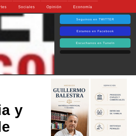
rtes
Sociales
Opinión
Economía
Seguinos en TWITTER
Estamos en Facebook
Escuchanos en TuneIn
ia y
de