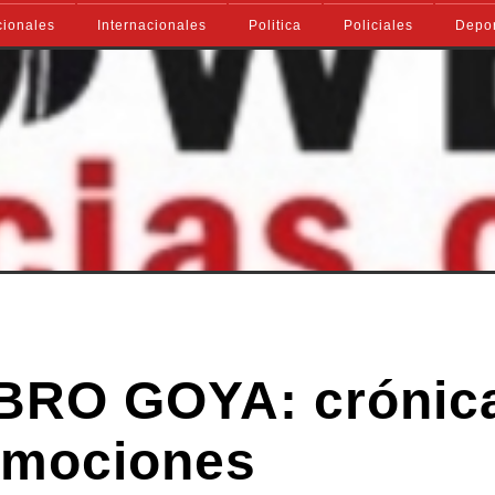
ionales
Internacionales
Politica
Policiales
Depo
IBRO GOYA: crónic
 emociones