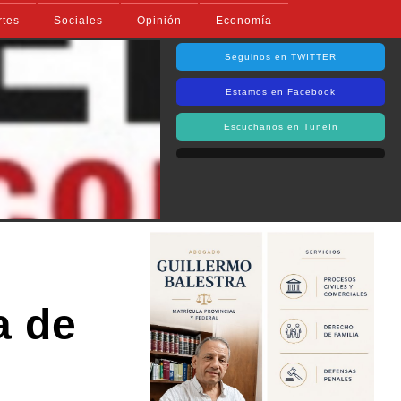
rtes
Sociales
Opinión
Economía
Seguinos en TWITTER
Estamos en Facebook
Escuchanos en TuneIn
a de