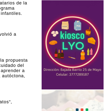
atarios de la
rograma
nfantiles.
volvió a
 la propuesta
cuidado del
 aprender a
a autóctona,
atos",