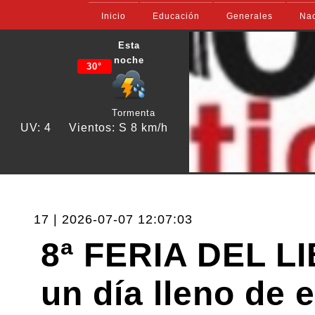
Inicio
Educación
Generales
Nac
Esta
noche
30°
Tormenta
UV: 4
Vientos: S 8 km/h
17 | 2026-07-07 12:07:03
8ª FERIA DEL L
un día lleno de