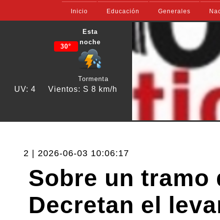
Inicio
Educación
Generales
Nac
Esta
noche
30°
Tormenta
UV: 4
Vientos: S 8 km/h
2 | 2026-06-03 10:06:17
Sobre un tramo d
Decretan el leva