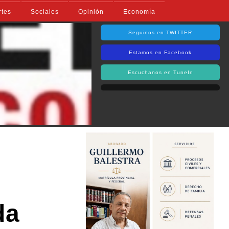
rtes
Sociales
Opinión
Economía
Seguinos en TWITTER
Estamos en Facebook
Escuchanos en TuneIn
da