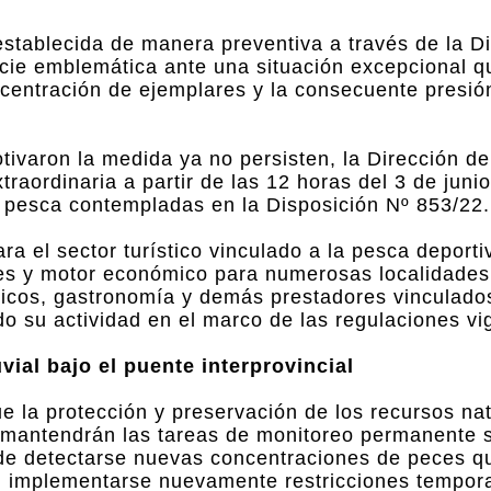
establecida de manera preventiva a través de la D
ecie emblemática ante una situación excepcional q
ncentración de ejemplares y la consecuente presi
tivaron la medida ya no persisten, la Dirección d
xtraordinaria a partir de las 12 horas del 3 de jun
pesca contempladas en la Disposición Nº 853/22.
a el sector turístico vinculado a la pesca deporti
tes y motor económico para numerosas localidades
ticos, gastronomía y demás prestadores vinculado
do su actividad en el marco de las regulaciones vi
ial bajo el puente interprovincial
e la protección y preservación de los recursos na
e mantendrán las tareas de monitoreo permanente s
de detectarse nuevas concentraciones de peces q
n implementarse nuevamente restricciones tempora