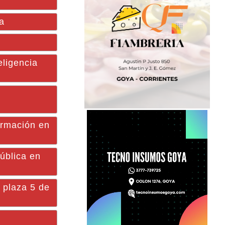
a
eligencia
ormación en
ública en
 plaza 5 de