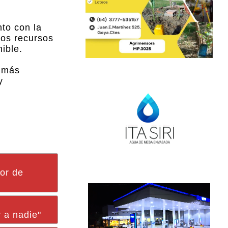
nto con la
los recursos
ible.
a más
y
ior de
 a nadie"