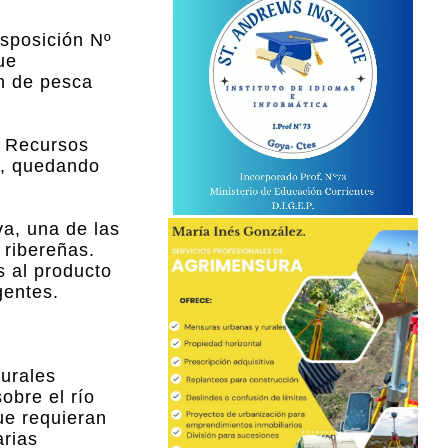
isposición Nº
ue
ón de pesca
e Recursos
io, quedando
va, una de las
 ribereñas.
s al producto
gentes.
turales
obre el río
ue requieran
rias