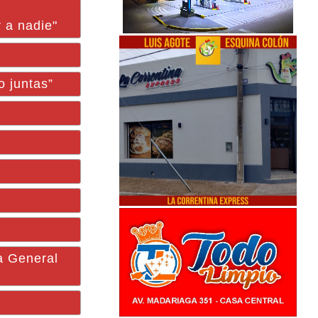
 a nadie"
o juntas”
a General