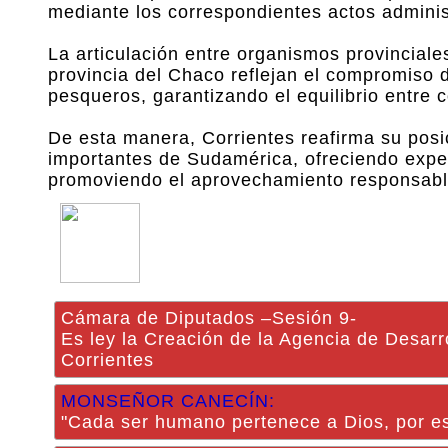
mediante los correspondientes actos adminis
La articulación entre organismos provinciale
provincia del Chaco reflejan el compromiso d
pesqueros, garantizando el equilibrio entre c
De esta manera, Corrientes reafirma su pos
importantes de Sudamérica, ofreciendo exper
promoviendo el aprovechamiento responsable
Cámara de Diputados –Sesión 9-
Es ley la Creación de la Agencia de Desarr
Corrientes
MONSEÑOR CANECÍN:
"Cada ser humano pertenece a Dios, por es