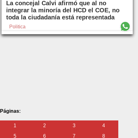
La concejal Calvi afirmó que al no
integrar la minoría del HCD el COE, no
toda la ciudadanía está representada
Politica
Páginas:
1
2
3
4
5
6
7
8