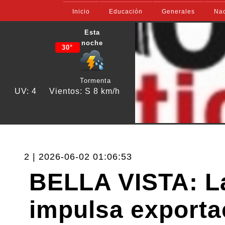
Inicio
Educación
Generales
Nac
Esta
noche
30°
Tormenta
UV: 4
Vientos: S 8 km/h
2 | 2026-06-02 01:06:53
BELLA VISTA: La
impulsa exporta