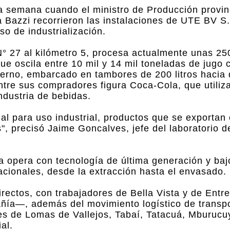
 semana cuando el ministro de Producción provinc
a Bazzi recorrieron las instalaciones de UTE BV S.
so de industrialización.
 N° 27 al kilómetro 5, procesa actualmente unas 25
ue oscila entre 10 mil y 14 mil toneladas de jugo
terno, embarcado en tambores de 200 litros hacia 
re sus compradores figura Coca-Cola, que utiliza
ndustria de bebidas.
al para uso industrial, productos que se exportan
, precisó Jaime Goncalves, jefe del laboratorio d
a opera con tecnología de última generación y baj
acionales, desde la extracción hasta el envasado.
irectos, con trabajadores de Bella Vista y de Entr
añía—, además del movimiento logístico de transpo
tes de Lomas de Vallejos, Tabaí, Tatacuá, Mburuc
al.