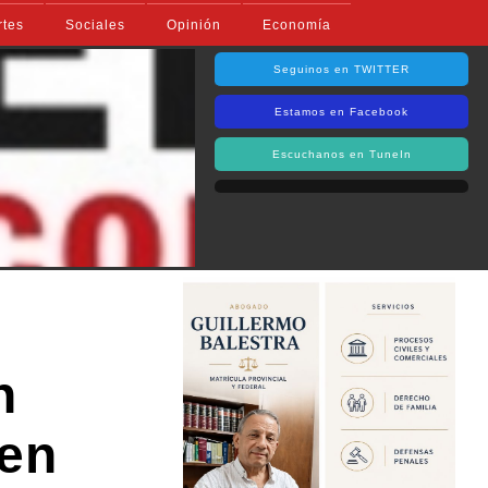
rtes
Sociales
Opinión
Economía
Seguinos en TWITTER
Estamos en Facebook
Escuchanos en TuneIn
n
 en