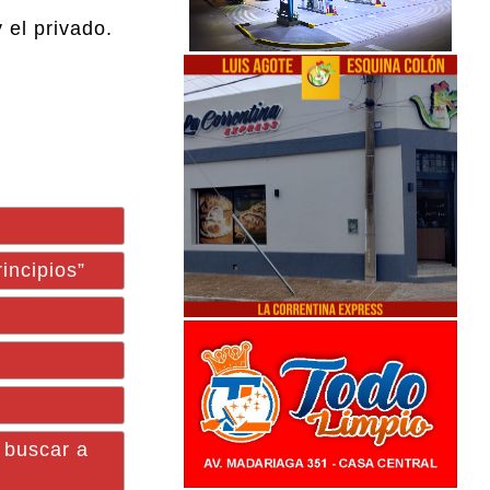
 el privado.
incipios”
 buscar a