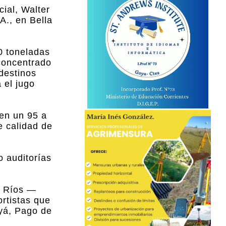
ial, Walter
A., en Bella
0 toneladas
 concentrado
destinos
 el jugo
 en un 95 a
e calidad de
o auditorías
e Ríos —
rtistas que
uyá, Pago de