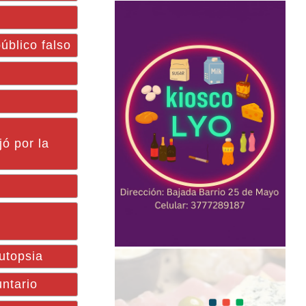
blico falso
ó por la
utopsia
ntario