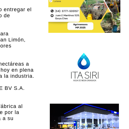
o entregar el
o de
para
lan Limón,
tores
hectáreas a
 hoy en plena
 la industria.
TE BV S.A.
fábrica al
e por la
a a su