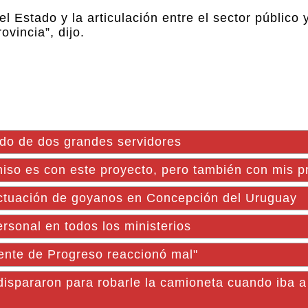
Estado y la articulación entre el sector público y
ovincia”, dijo.
do de dos grandes servidores
miso es con este proyecto, pero también con mis pr
 actuación de goyanos en Concepción del Uruguay
rsonal en todos los ministerios
gente de Progreso reaccionó mal"
dispararon para robarle la camioneta cuando iba a