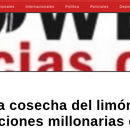
ionales
Internacionales
Politica
Policiales
Depo
 cosecha del limó
ciones millonarias