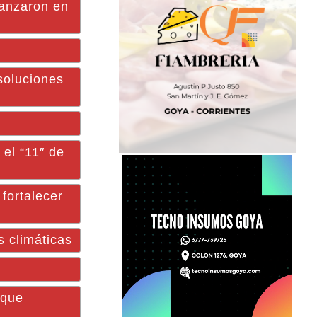
anzaron en
oluciones
el “11″ de
fortalecer
 climáticas
rque