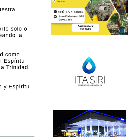
uestra
orto solo o
feando la
dad como
l Espíritu
la Trinidad,
 y Espíritu