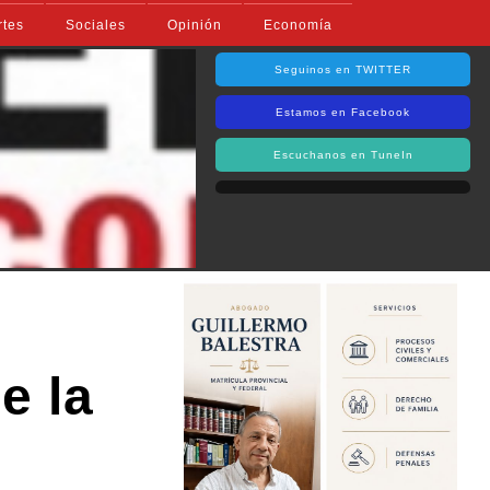
rtes
Sociales
Opinión
Economía
Seguinos en TWITTER
Estamos en Facebook
Escuchanos en TuneIn
e la