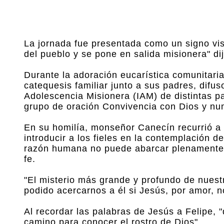
La jornada fue presentada como un signo vis
del pueblo y se pone en salida misionera" dij
Durante la adoración eucarística comunitari
catequesis familiar junto a sus padres, difu
Adolescencia Misionera (IAM) de distintas p
grupo de oración Convivencia con Dios y nu
En su homilía, monseñor Canecín recurrió a l
introducir a los fieles en la contemplación d
razón humana no puede abarcar plenamente e
fe.
"El misterio más grande y profundo de nuest
podido acercarnos a él si Jesús, por amor, n
Al recordar las palabras de Jesús a Felipe, 
camino para conocer el rostro de Dios".