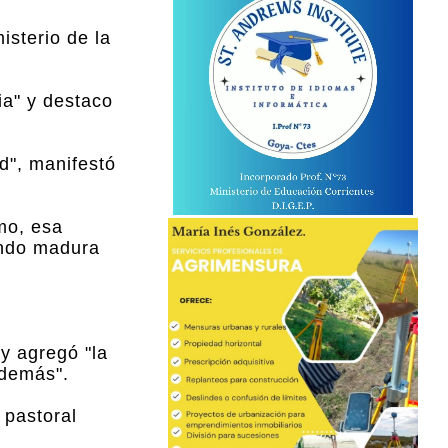
isterio de la
ia" y destaco
ad", manifestó
mo, esa
uando madura
y agregó "la
 demás".
 pastoral