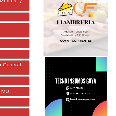
 Mundial y
a General
TIVO