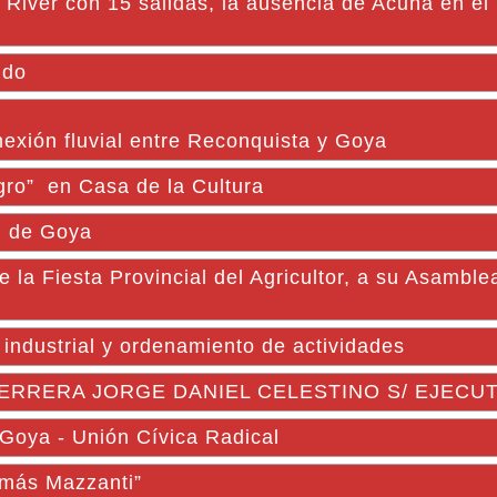
e River con 15 salidas, la ausencia de Acuña en el
ndo
nexión fluvial entre Reconquista y Goya
egro” en Casa de la Cultura
al de Goya
 Fiesta Provincial del Agricultor, a su Asamble
 industrial y ordenamiento de actividades
ERRERA JORGE DANIEL CELESTINO S/ EJECU
Goya - Unión Cívica Radical
omás Mazzanti”