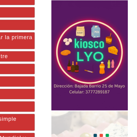
 la primera
tre
simple