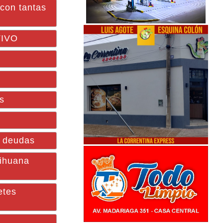
con tantas
TIVO
e
os
e deudas
rihuana
etes