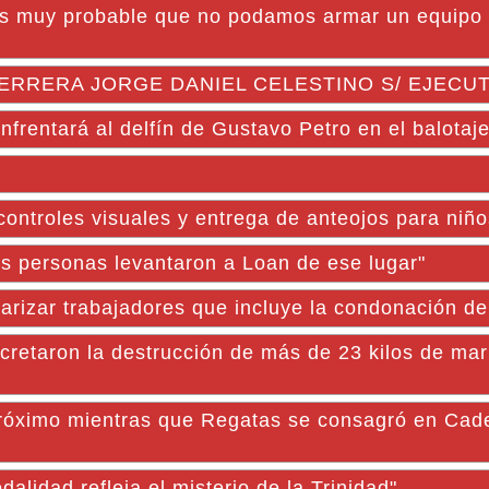
Es muy probable que no podamos armar un equipo 
ERRERA JORGE DANIEL CELESTINO S/ EJECU
frentará al delfín de Gustavo Petro en el balotaj
controles visuales y entrega de anteojos para niñ
s personas levantaron a Loan de ese lugar"
ularizar trabajadores que incluye la condonación d
oncretaron la destrucción de más de 23 kilos de ma
róximo mientras que Regatas se consagró en Cad
lidad refleja el misterio de la Trinidad"