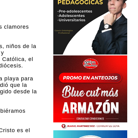
os clamores
, niños de la
 y
Católica, el
diócesis.
a playa para
ndió que la
gido desde la
hubiéramos
risto es el