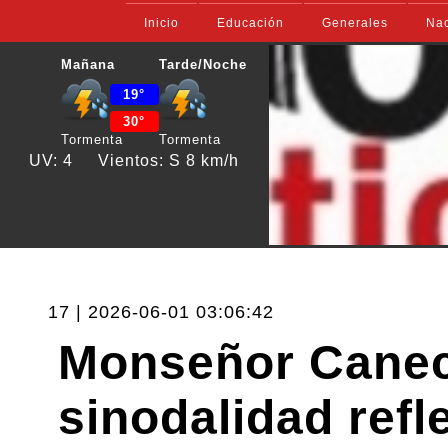
Inicio
Educación
Generales
Nac
Mañana
Tarde/Noche
19°
30°
Tormenta
Tormenta
UV: 4
Vientos: S 8 km/h
17 | 2026-06-01 03:06:42
Monseñor Caneci
sinodalidad refle