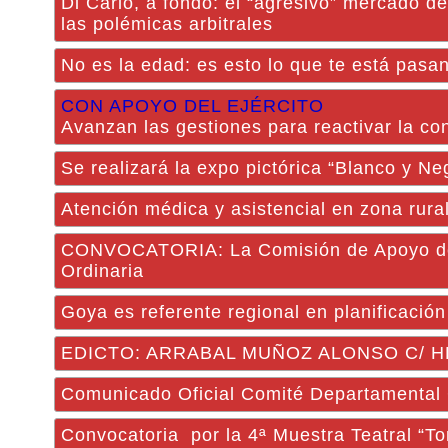
Di Carlo, a fondo: el “agresivo” mercado d
las polémicas arbitrales
No es la edad: es esto lo que te está pasa
CON APOYO DEL EJÉRCITO
Avanzan las gestiones para reactivar la co
Se realizará la expo pictórica “Blanco y N
Atención médica y asistencial en zona rur
CONVOCATORIA: La Comisión de Apoyo de la
Ordinaria
Goya es referente regional en planificación
EDICTO: ARRABAL MUÑOZ ALONSO C/ H
Comunicado Oficial Comité Departamental 
Convocatoria por la 4ª Muestra Teatral “T