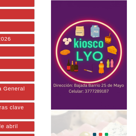
2026
a General
ras clave
e abril