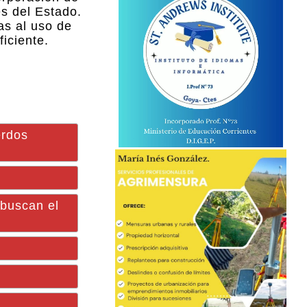
es del Estado.
as al uso de
iciente.
erdos
 buscan el