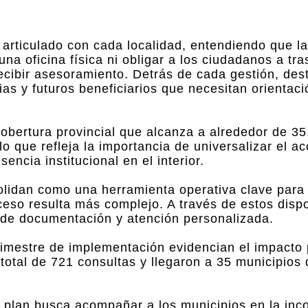
o articulado con cada localidad, entendiendo que la
a oficina física ni obligar a los ciudadanos a tra
recibir asesoramiento. Detrás de cada gestión, de
as y futuros beneficiarios que necesitan orientaci
obertura provincial que alcanza a alrededor de 3
 lo que refleja la importancia de universalizar el a
encia institucional en el interior.
solidan como una herramienta operativa clave para 
ceso resulta más complejo. A través de estos dispos
 de documentación y atención personalizada.
bimestre de implementación evidencian el impacto p
n total de 721 consultas y llegaron a 35 municipios 
el plan busca acompañar a los municipios en la inc