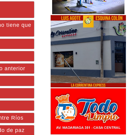
no tiene que
o anterior
ntre Ríos
do de paz