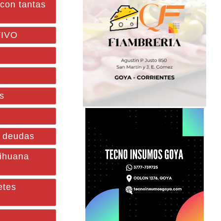
con tantas
TIVO
e
os
e deudas
rihuana
etes