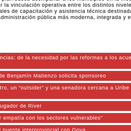
 la vinculación operativa entre los distintos nivel
iales de capacitación y asistencia técnica destinad
dministración pública más moderna, integrada y ef
incias: de la necesidad por las reformas a los acu
e Benjamín Matienzo solicita sponsoreo
ro, un “outsider” y una senadora cercana a Uribe
jugador de River
er empatía con los sectores vulnerables"
l puente interprovincial con Goya