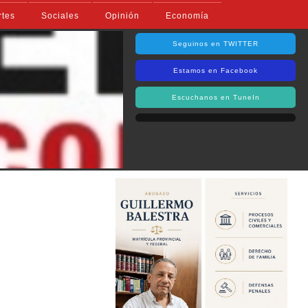
rtes
Sociales
Opinión
Economía
Seguinos en TWITTER
Estamos en Facebook
Escuchanos en TuneIn