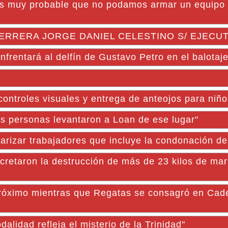
Es muy probable que no podamos armar un equipo 
ERRERA JORGE DANIEL CELESTINO S/ EJECU
frentará al delfín de Gustavo Petro en el balotaj
controles visuales y entrega de anteojos para niñ
s personas levantaron a Loan de ese lugar"
ularizar trabajadores que incluye la condonación d
oncretaron la destrucción de más de 23 kilos de ma
róximo mientras que Regatas se consagró en Cad
lidad refleja el misterio de la Trinidad"