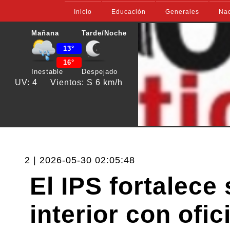
Inicio
Educación
Generales
Nac
Mañana
Tarde/Noche
13°
16°
Inestable
Despejado
UV: 4
Vientos: S 6 km/h
2 | 2026-05-30 02:05:48
El IPS fortalece
interior con ofi