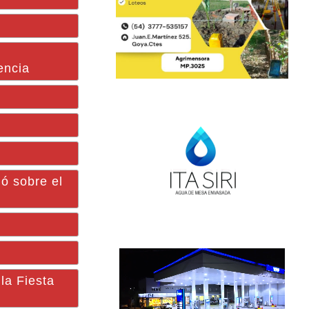
encia
ó sobre el
la Fiesta