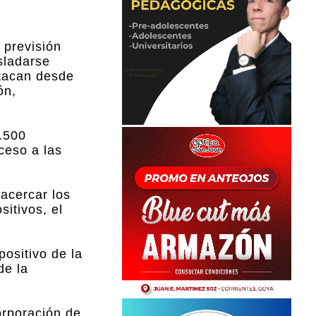
 previsión
sladarse
stacan desde
ón,
5.500
cceso a las
acercar los
itivos, el
ositivo de la
de la
orporación de