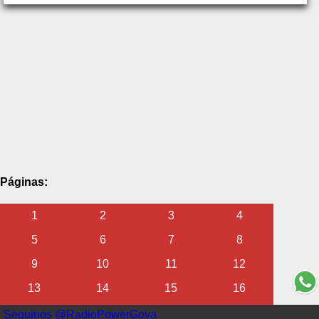
Páginas:
1
2
3
4
5
6
7
8
9
10
11
12
13
14
15
16
17
18
19
20
Seguinos @RadioPowerGoya