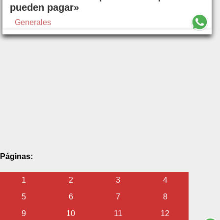
pueden pagar»
Generales
Páginas:
1
2
3
4
5
6
7
8
9
10
11
12