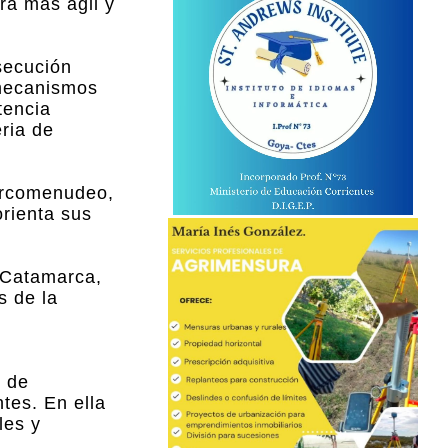
era más ágil y
secución
 mecanismos
tencia
eria de
narcomenudeo,
orienta sus
 Catamarca,
s de la
o de
tes. En ella
les y