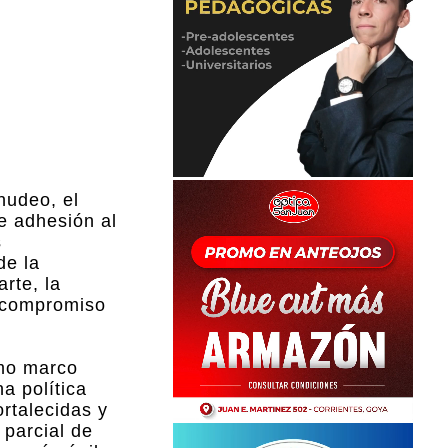
nudeo, el
e adhesión al
s
de la
rte, la
l compromiso
omo marco
a política
rtalecidas y
 parcial de