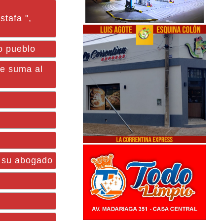
stafa ",
o pueblo
e suma al
a su abogado