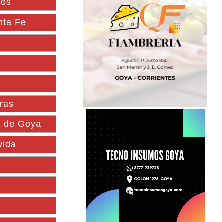
tes
anta Fe
iras
l de Goya
vida