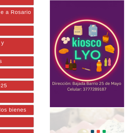
je a Rosario
 y
s
025
los bienes