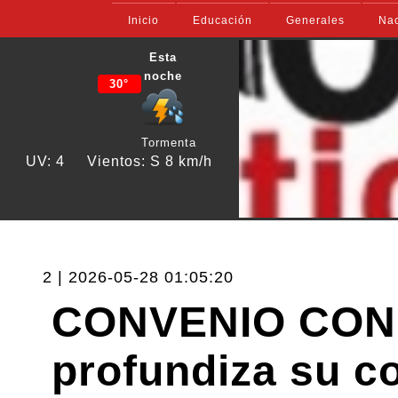
Inicio
Educación
Generales
Nac
Esta
noche
30°
Tormenta
UV: 4
Vientos: S 8 km/h
2 | 2026-05-28 01:05:20
CONVENIO CON 
profundiza su c