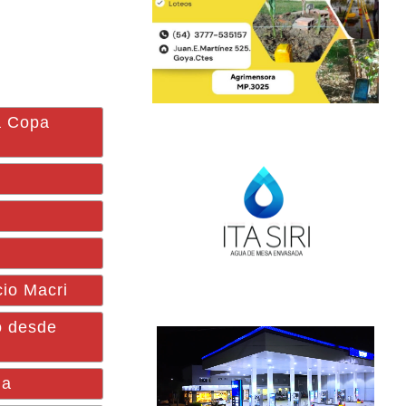
la Copa
cio Macri
o desde
na