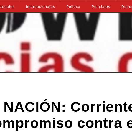
ionales
Internacionales
Politica
Policiales
Depo
NACIÓN: Corrient
ompromiso contra e