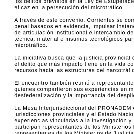
los delitos previstos en la Ley de Estupefaci
eficaz en la persecución del microtráfico.
A través de este convenio, Corrientes se co
penal basados en evidencia, impulsar instan
de articulación institucional e intercambio d
técnica, material e insumos tecnológicos par
microtráfico.
La iniciativa busca que la justicia provinci
el delito que más impacto tiene en la vida cot
recursos hacia las estructuras del narcotráf
El encuentro también reunió a representant
quienes compartieron sus experiencias en mat
desfederalización y la importancia del desplie
La Mesa Interjurisdiccional del PRONADEM e
jurisdicciones provinciales y el Estado Nacio
experiencias vinculadas a la investigación y
participan representantes de los Ministerios 
representantes de los Ministerios de Justici