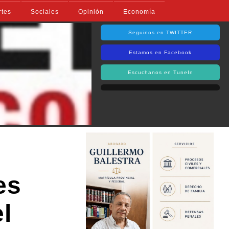
rtes
Sociales
Opinión
Economía
Seguinos en TWITTER
Estamos en Facebook
Escuchanos en TuneIn
es
l