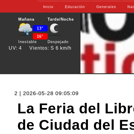
Inicio
Educación
Generales
Nac
Mañana
Tarde/Noche
13°
16°
Inestable
Despejado
UV: 4
Vientos: S 6 km/h
2 | 2026-05-28 09:05:09
La Feria del Lib
de Ciudad del E