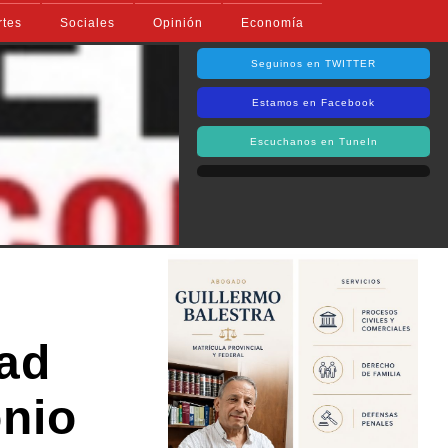
rtes
Sociales
Opinión
Economía
Seguinos en TWITTER
Estamos en Facebook
Escuchanos en TuneIn
dad
onio