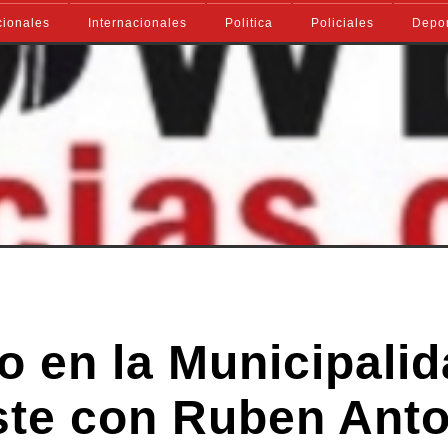
ionales
Internacionales
Politica
Policiales
Depo
ro en la Municipali
ste con Ruben Ant