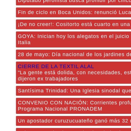
Diputado peronista busca prohibir por cinc
Fin de ciclo en Boca Unidos: renunció Luca
¡De no creer!: Cositorto está cuarto en una
GOYA: Inician hoy los alegatos en el juici
Italia
28 de mayo: Día nacional de los jardines d
CIERRE DE LA TEXTIL ALAL
"La gente está dolida, con necesidades, est
dijeron ex trabajadores
Santísima Trinidad: Una Iglesia sinodal qu
CONVENIO CON NACIÓN: Corrientes profun
Programa Nacional PRONADEM
Un apostador curuzucuateño ganó más 32 m