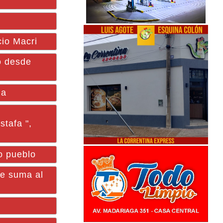
cio Macri
o desde
na
stafa ",
o pueblo
e suma al