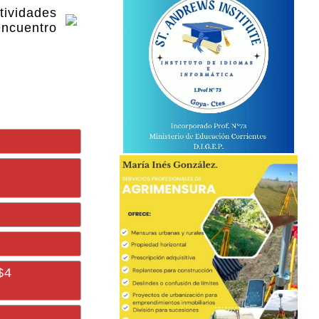
tividades
encuentro
$4