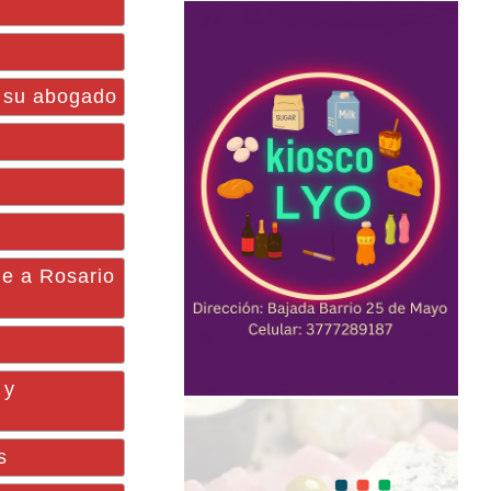
a su abogado
je a Rosario
 y
s