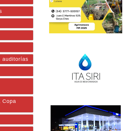
s
 auditorías
la Copa