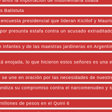
o años la importación de indumentaria usada
s Batistuta
 encuesta presidencial que lideran Kicillof y Mauri
o por presunta estafa contra un acusado extraditad
e infantes y de las maestras jardineras en Argenti
á enojada, lo que hicieron estos señores es una e
e se une en oración por las necesidades de nuestr
diza su compromiso contra el narcomenudeo y s
illones de pesos en el Quini 6