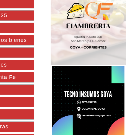
025
los bienes
tes
anta Fe
iras