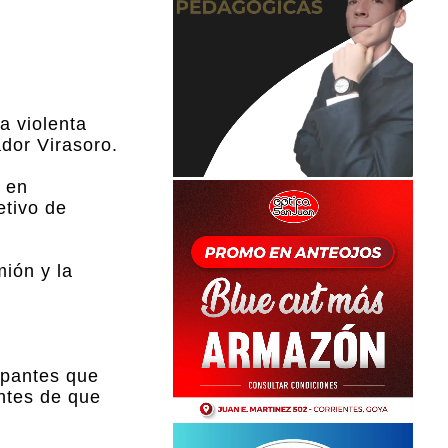
a violenta
ador Virasoro.
, en
etivo de
ión y la
upantes que
antes de que