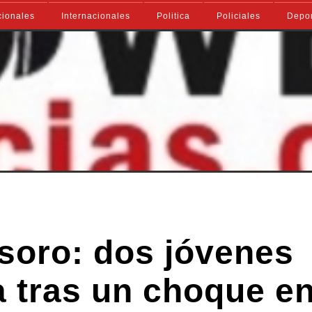
ionales
Internacionales
Politica
Policiales
Depo
asoro: dos jóvenes
a tras un choque en