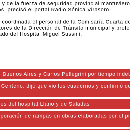
 y de la fuerza de seguridad provincial mantuvier
os, precisó el portal Radio Sónica Virasoro.
a coordinada el personal de la Comisaría Cuarta de
ores de la Dirección de Tránsito municipal y prof
do del Hospital Miguel Sussini.
 Buenos Aires y Carlos Pellegrini por tiempo ind
Centeno, dijo que vio los cuadernos y confirmó qu
tes del hospital Llano y de Saladas
orporación de rampas en obras elaboradas por el 