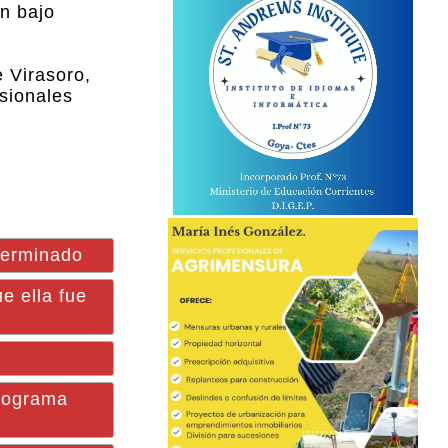
on bajo
 Virasoro,
esionales
eterminado
e ella fue
programa