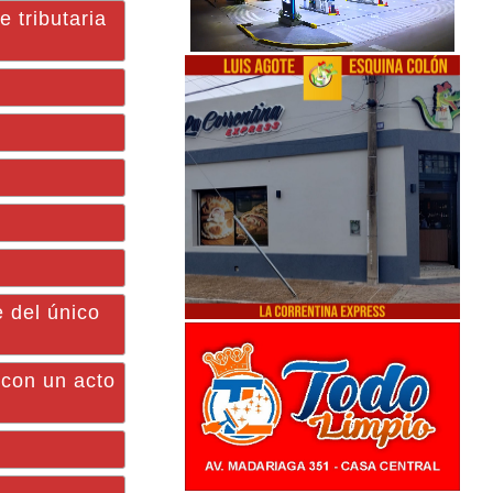
 tributaria
 del único
 con un acto