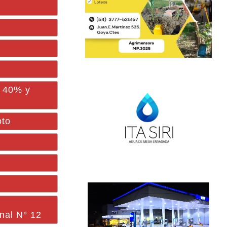
e 40% y
oto
onal N° 12