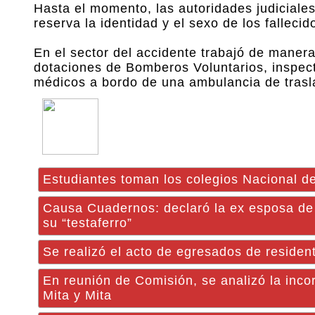
Hasta el momento, las autoridades judiciales
reserva la identidad y el sexo de los fallecid
En el sector del accidente trabajó de maner
dotaciones de Bomberos Voluntarios, inspect
médicos a bordo de una ambulancia de trasla
Estudiantes toman los colegios Nacional de
Causa Cuadernos: declaró la ex esposa de 
su “testaferro”
Se realizó el acto de egresados de residen
En reunión de Comisión, se analizó la inc
Mita y Mita