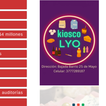
$4 millones
s
 auditorías