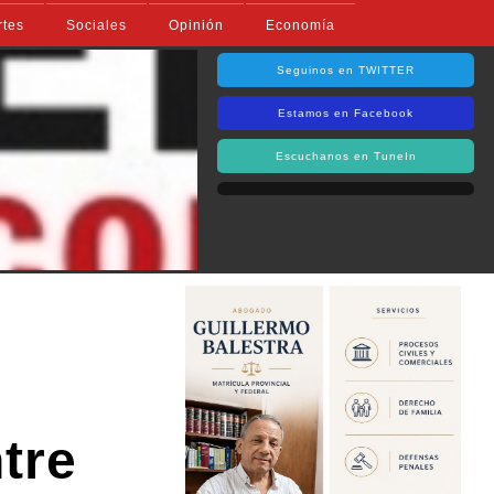
rtes
Sociales
Opinión
Economía
Seguinos en TWITTER
Estamos en Facebook
Escuchanos en TuneIn
tre