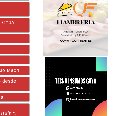
la Copa
cio Macri
o desde
na
stafa ",