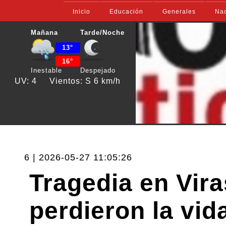
Inicio
Educación
Generales
Nac
Mañana
Tarde/Noche
13°
16°
Inestable
Despejado
UV: 4
Vientos: S 6 km/h
6 | 2026-05-27 11:05:26
Tragedia en Vir
perdieron la vid