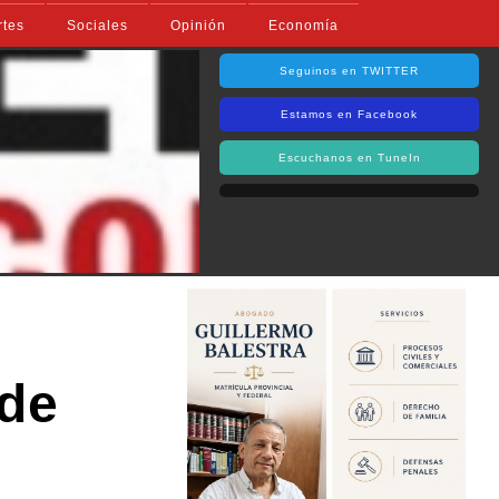
rtes
Sociales
Opinión
Economía
Seguinos en TWITTER
Estamos en Facebook
Escuchanos en TuneIn
 de