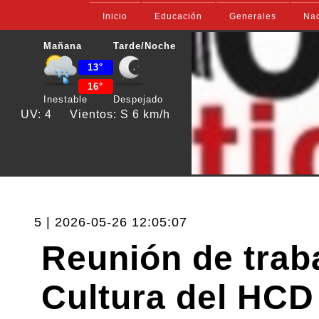
Inicio
Educación
Generales
Nac
Mañana
Tarde/Noche
13°
16°
Inestable
Despejado
UV: 4
Vientos: S 6 km/h
5 | 2026-05-26 12:05:07
Reunión de trab
Cultura del HCD