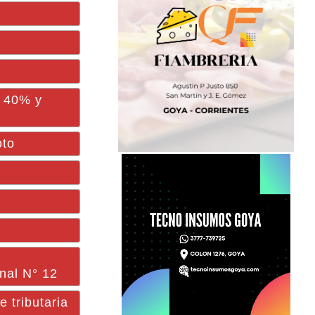
e 40% y
oto
onal N° 12
 tributaria