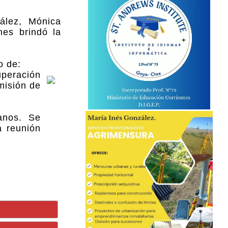
ález, Mónica
nes brindó la
o de:
uperación
misión de
anos. Se
a reunión