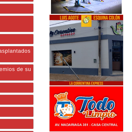
rasplantados
remios de su