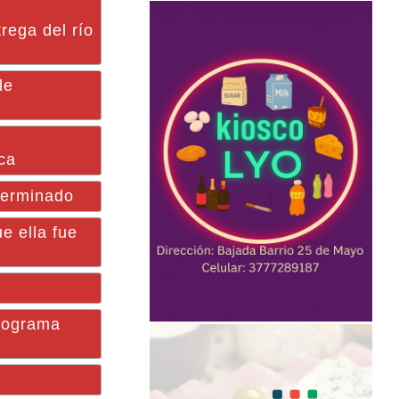
rega del río
le
ica
eterminado
e ella fue
programa