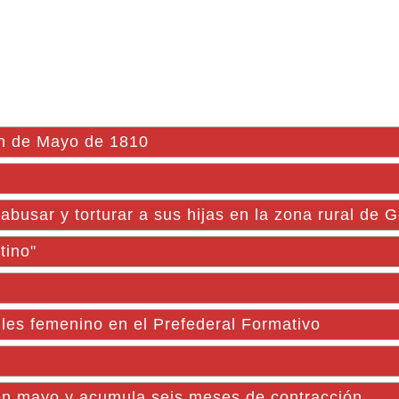
ón de Mayo de 1810
abusar y torturar a sus hijas en la zona rural de 
tino"
iles femenino en el Prefederal Formativo
 en mayo y acumula seis meses de contracción