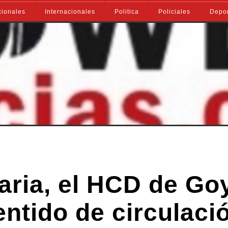
ionales
Internacionales
Politica
Policiales
Depo
aria, el HCD de Go
entido de circulaci