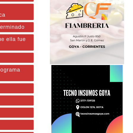
ica
eterminado
e ella fue
programa