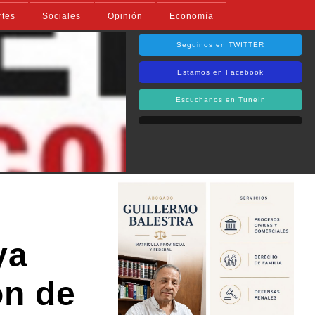
rtes
Sociales
Opinión
Economía
Seguinos en TWITTER
Estamos en Facebook
Escuchanos en TuneIn
ya
ón de