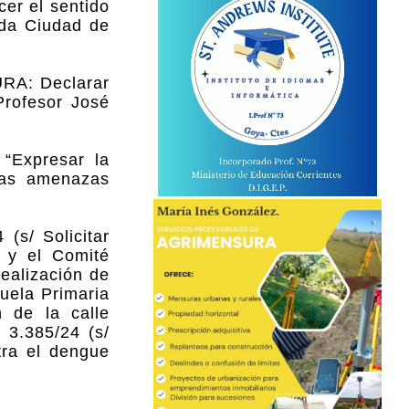
er el sentido
ida Ciudad de
URA: Declarar
 Profesor José
 “Expresar la
ntas amenazas
(s/ Solicitar
 y el Comité
realización de
cuela Primaria
n de la calle
 3.385/24 (s/
tra el dengue