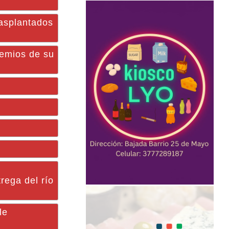
rasplantados
remios de su
rega del río
le