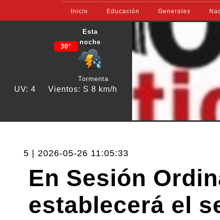
Inicio
Educación
Generales
Nac
Esta
noche
30°
Tormenta
UV: 4
Vientos: S 8 km/h
5 | 2026-05-26 11:05:33
En Sesión Ordin
establecerá el s