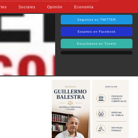
rtes
Sociales
Opinión
Economía
Seguinos en TWITTER
Estamos en Facebook
Escuchanos en TuneIn