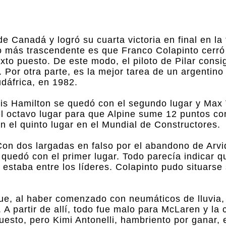
e Canadá y logró su cuarta victoria en final en l
lo más trascendente es que Franco Colapinto cerró 
to puesto. De este modo, el piloto de Pilar consi
 Por otra parte, es la mejor tarea de un argentin
dáfrica, en 1982.
wis Hamilton se quedó con el segundo lugar y Max
el octavo lugar para que Alpine sume 12 puntos co
en el quinto lugar en el Mundial de Constructores.
 Con dos largadas en falso por el abandono de Arvi
e quedó con el primer lugar. Todo parecía indicar 
estaba entre los líderes. Colapinto pudo situarse
ue, al haber comenzado con neumáticos de lluvia,
. A partir de allí, todo fue malo para McLaren y la 
puesto, pero Kimi Antonelli, hambriento por ganar,