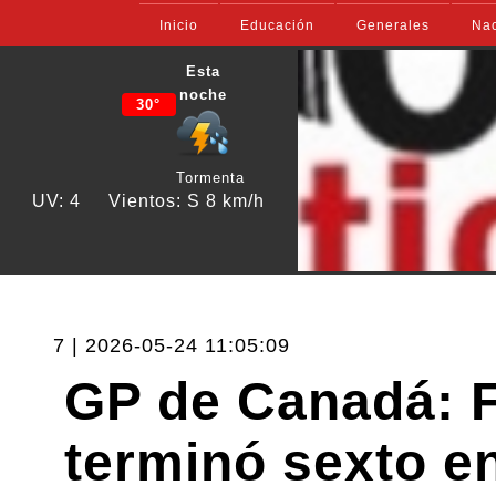
Inicio
Educación
Generales
Nac
Esta
noche
30°
Tormenta
UV: 4
Vientos: S 8 km/h
7 | 2026-05-24 11:05:09
GP de Canadá: F
terminó sexto e