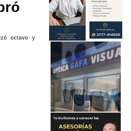
bró
izó octavo y