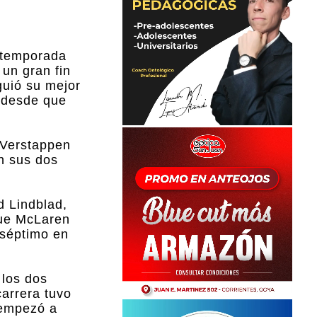
a temporada
un gran fin
guió su mejor
o desde que
 Verstappen
n sus dos
d Lindblad,
que McLaren
 séptimo en
 los dos
carrera tuvo
 empezó a