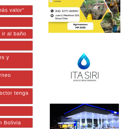
ás valor"
ir al baño
es y
orneo
ector tenga
n Bolivia