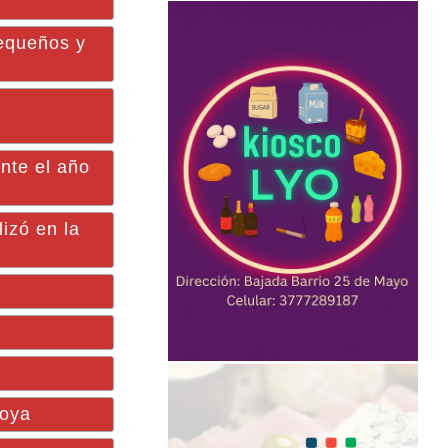
equeños y
ente el año
zó en la
Goya