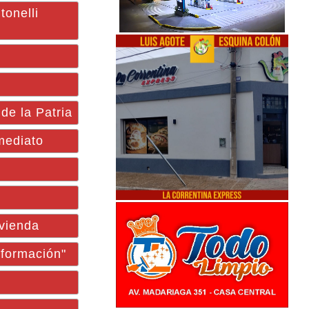
tonelli
de la Patria
mediato
vienda
sformación"