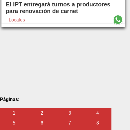
El IPT entregará turnos a productores
para renovación de carnet
Locales
Páginas:
1
2
3
4
5
6
7
8