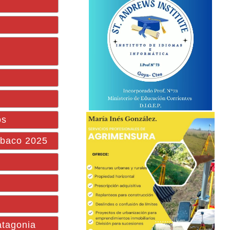
os
abaco 2025
atagonia