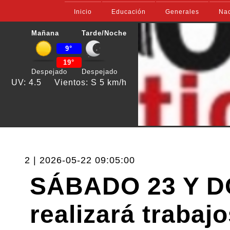
Inicio
Educación
Generales
Nac
Mañana
Tarde/Noche
9°
19°
Despejado
Despejado
UV: 4.5
Vientos: S 5 km/h
2 | 2026-05-22 09:05:00
SÁBADO 23 Y D
realizará trabaj