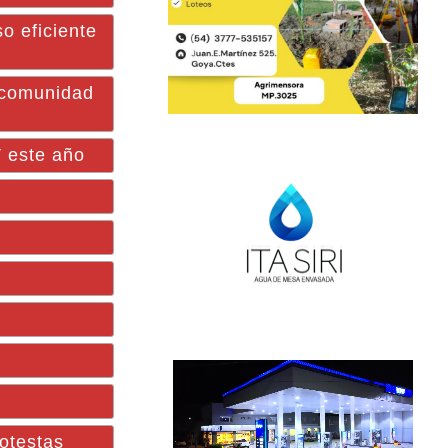
o eficiente
a comunidad
V este año
rotestas