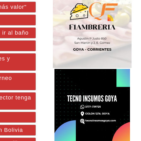
ás valor"
ir al baño
es y
orneo
ector tenga
n Bolivia