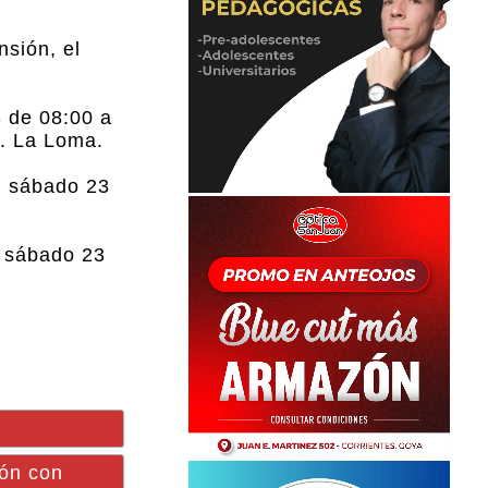
nsión, el
 de 08:00 a
e. La Loma.
l sábado 23
l sábado 23
ión con