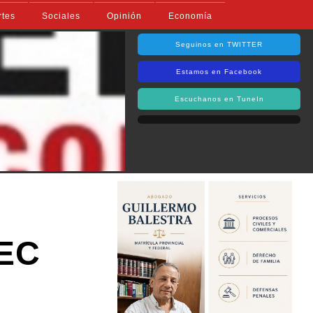
rtes
Sociales
Opinión
Economía
Seguinos en TWITTER
Estamos en Facebook
Escuchanos en TuneIn
PEC