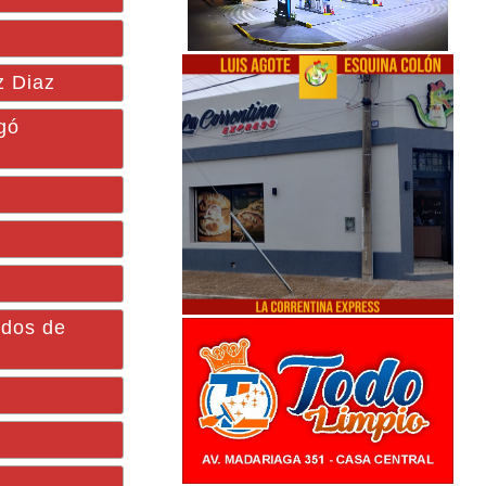
z Diaz
gó
dos de