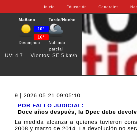
Inicio
Educación
Generales
Nac
Mañana
Tarde/Noche
10°
16°
Despejado
Nublado
parcial
UV: 4.7
Vientos: SE 5 km/h
9 | 2026-05-21 09:05:10
POR FALLO JUDICIAL:
Doce años después, la Dpec debe devolv
La medida alcanza a quienes tuvieron cons
2008 y marzo de 2014. La devolución no será