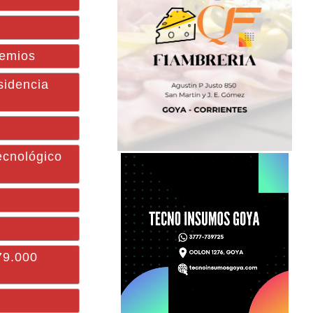
remios
sidencia
ecnológico
$79.000