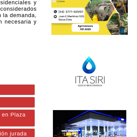
sidenciales y
 considerados
n la demanda,
n necesaria y
n en Plaza
ión jurada