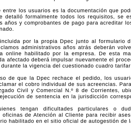
 entre los usuarios es la documentación que podr
 detalló formalmente todos los requisitos, se e
los años y comprobantes de pago para acreditar l
onado.
cluida por la propia Dpec junto al formulario di
eclamos administrativos años atrás deberán volve
a online habilitado por la empresa. De esta man
 cada afectado deberá impulsar nuevamente el proc
durante la vigencia del cuestionado cuadro tarifar
so de que la Dpec rechace el pedido, los usuari
clamar el cobro individual de sus acreencias. Par
 Juzgado Civil y Comercial N.º 8 de Corrientes, u
 ejecución de sentencia en la jurisdicción corres
nes tengan dificultades particulares o du
oficinas de Atención al Cliente para recibir ases
io habilitado en el sitio oficial de autogestión de 