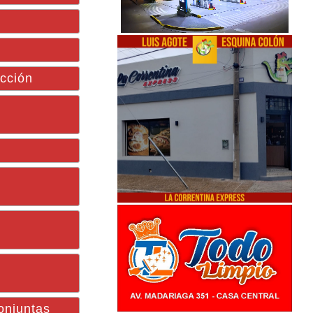
ucción
onjuntas