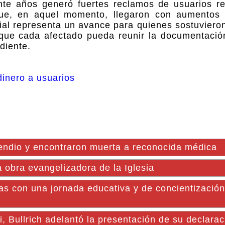
nte años generó fuertes reclamos de usuarios re
que, en aquel momento, llegaron con aumentos
ial representa un avance para quienes sostuviero
 que cada afectado pueda reunir la documentació
diente.
dinero a usuarios
endio y encontraron muerta a reconocida médica
 obra evangelizadora de la Iglesia
as con una jornada educativa y de concientizació
, Bullrich adelantó la presentación de su declarac