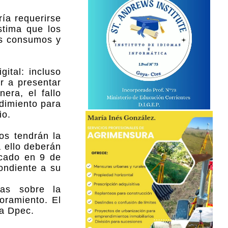
ía requerirse
stima que los
os consumos y
gital: incluso
r a presentar
era, el fallo
edimiento para
io.
os tendrán la
a ello deberán
bicado en 9 de
pondiente a su
das sobre la
oramiento. El
la Dpec.