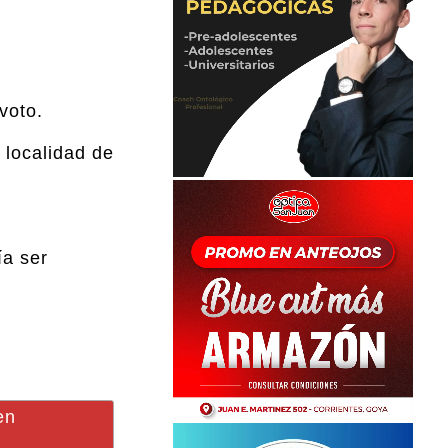
voto.
 localidad de
ía ser
en