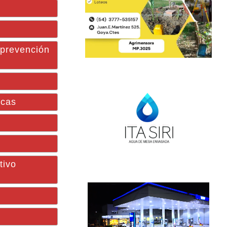
 prevención
icas
tivo