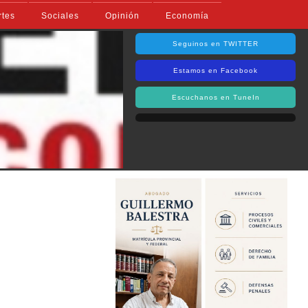
rtes
Sociales
Opinión
Economía
Seguinos en TWITTER
Estamos en Facebook
Escuchanos en TuneIn