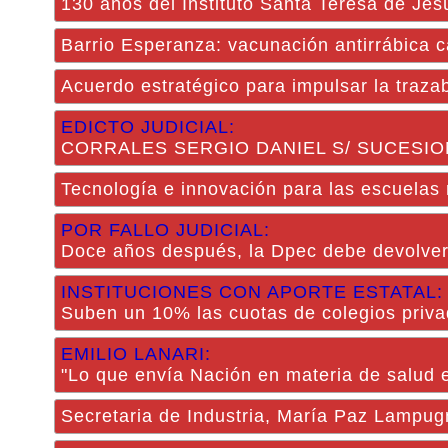
130 años del Instituto Santa Teresa de Jes
Barrio Esperanza: vacunación antirrábica c
Acuerdo estratégico para impulsar la trazab
EDICTO JUDICIAL:
CORRALES SERGIO DANIEL S/ SUCESIO
Tecnología e innovación para las escuelas 
POR FALLO JUDICIAL:
Doce años después, la Dpec debe devolver
INSTITUCIONES CON APORTE ESTATAL:
Suben un 10% las cuotas de colegios priv
EMILIO LANARI:
"Lo que envía Nación en materia de salud e
Secretaria de Industria, María Paz Lampu