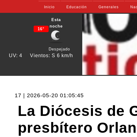
Inicio
Educación
Generales
Nac
Esta
noche
16°
Despejado
UV: 4
Vientos: S 6 km/h
17 | 2026-05-20 01:05:45
La Diócesis de 
presbítero Orla