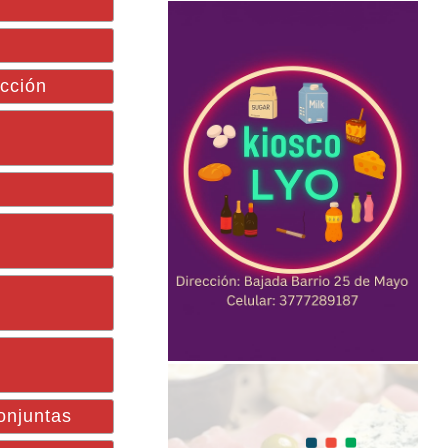
ucción
onjuntas