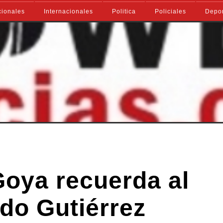
ionales
Internacionales
Politica
Policiales
Depo
Goya recuerda al
ndo Gutiérrez