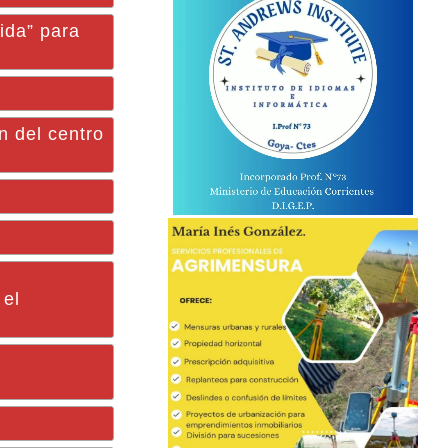
lida” para
n del centro
 el