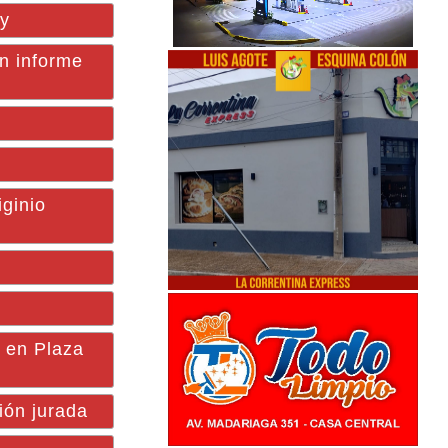
ay
un informe
ginio
n en Plaza
ión jurada