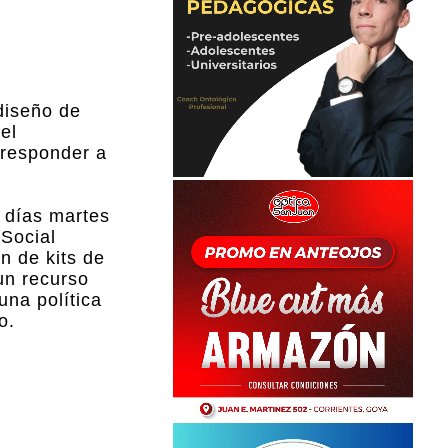
 diseño de
el
 responder a
s días martes
 Social
n de kits de
 un recurso
una política
o.