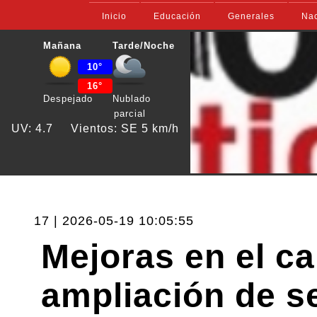
Inicio
Educación
Generales
Nac
Mañana
Tarde/Noche
10°
16°
Despejado
Nublado
parcial
UV: 4.7
Vientos: SE 5 km/h
17 | 2026-05-19 10:05:55
Mejoras en el ca
ampliación de se