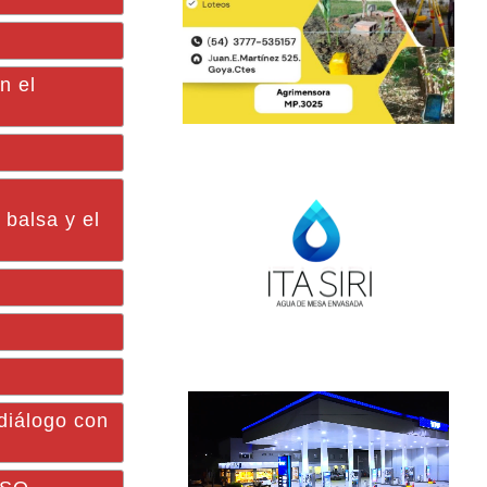
n el
 balsa y el
 diálogo con