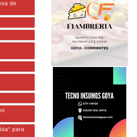
esa de
en
lida” para