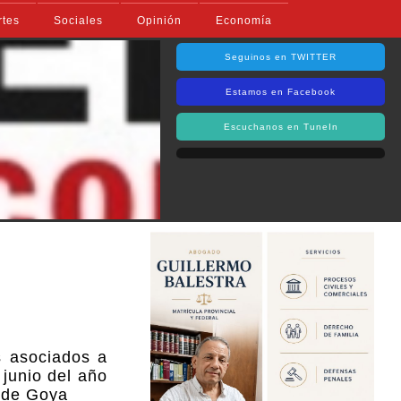
rtes
Sociales
Opinión
Economía
Seguinos en TWITTER
Estamos en Facebook
Escuchanos en TuneIn
 asociados a
junio del año
d de Goya