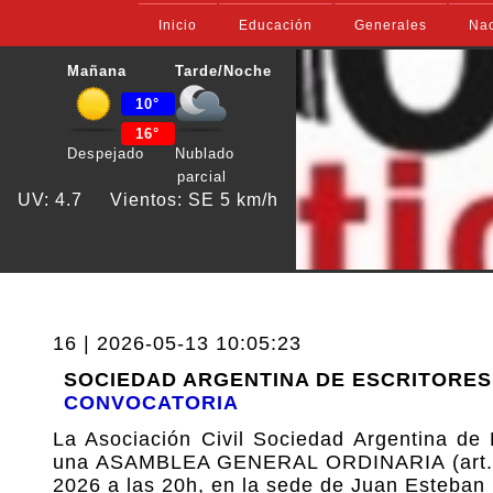
Inicio
Educación
Generales
Nac
Mañana
Tarde/Noche
10°
16°
Despejado
Nublado
parcial
UV: 4.7
Vientos: SE 5 km/h
16 | 2026-05-13 10:05:23
SOCIEDAD ARGENTINA DE ESCRITORES
CONVOCATORIA
La Asociación Civil Sociedad Argentina 
una ASAMBLEA GENERAL ORDINARIA (art. 35 d
2026 a las 20h, en la sede de Juan Esteban 