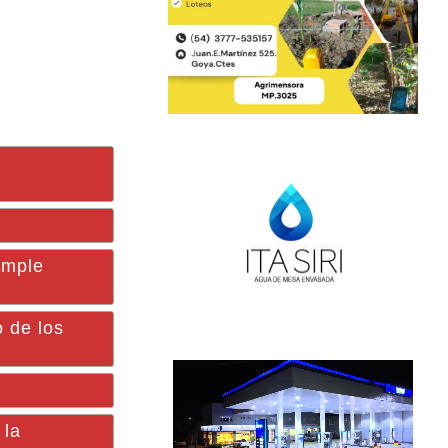
imple
 de los
 la