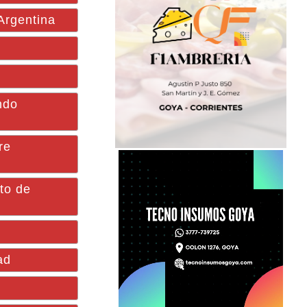
Argentina
ndo
re
to de
ad