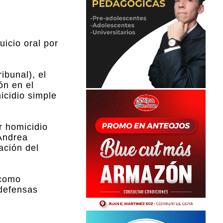
icio oral por
ibunal), el
ón en el
icidio simple
r homicidio
 Andrea
ación del
 como
 defensas