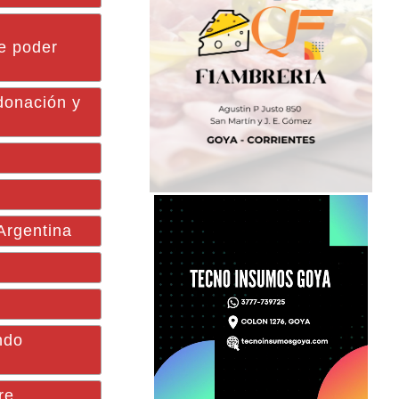
te poder
donación y
Argentina
ndo
re