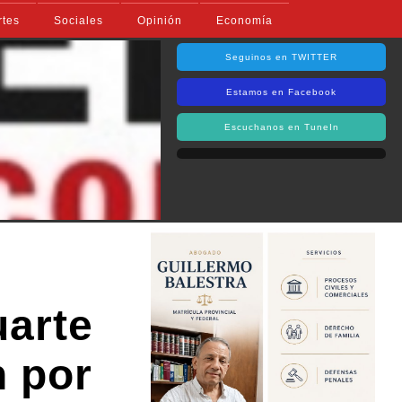
rtes
Sociales
Opinión
Economía
Seguinos en TWITTER
Estamos en Facebook
Escuchanos en TuneIn
arte
n por