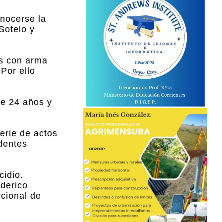
onocerse la
Sotelo y
os con arma
Por ello
de 24 años y
erie de actos
identes
cidio.
derico
cional de