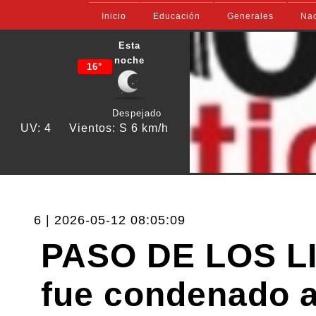
Inicio
Educación
Generales
Nac
Esta
noche
16°
Despejado
UV: 4
Vientos: S 6 km/h
6 | 2026-05-12 08:05:09
PASO DE LOS LI
fue condenado a