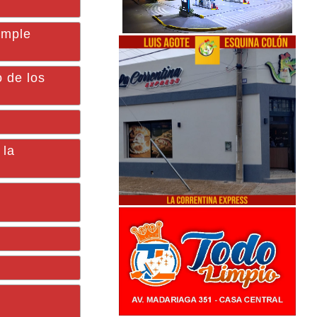
imple
 de los
 la