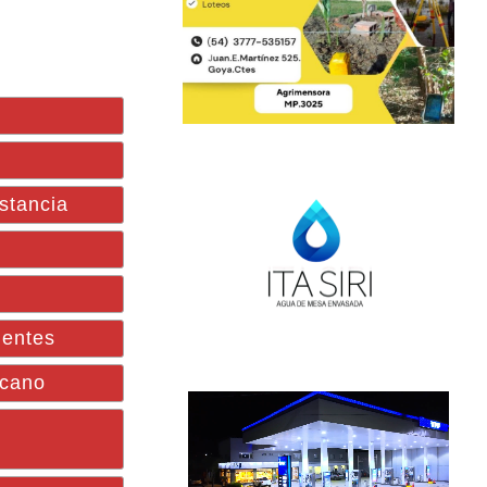
stancia
ientes
icano