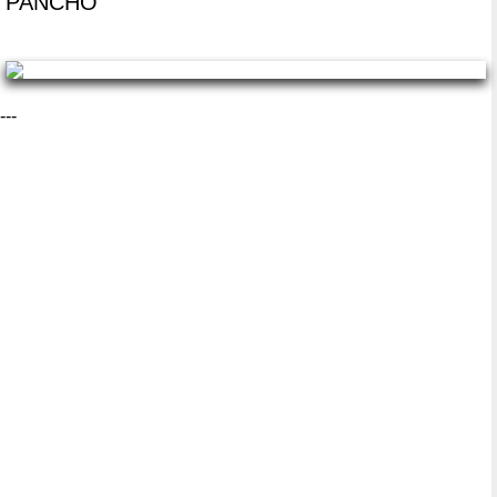
PANCHO
---