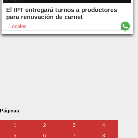
El IPT entregará turnos a productores
para renovación de carnet
Locales
Páginas:
1
2
3
4
5
6
7
8