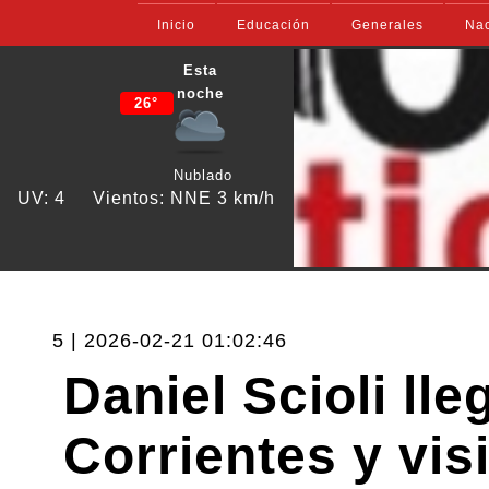
Inicio
Educación
Generales
Nac
Esta
noche
26°
Nublado
UV: 4
Vientos: NNE 3 km/h
5 | 2026-02-21 01:02:46
Daniel Scioli ll
Corrientes y visi