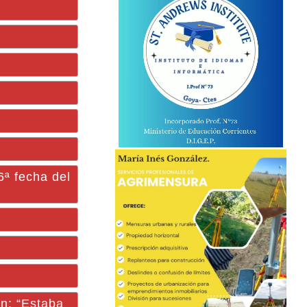
6ª fecha del
n: “Estaba