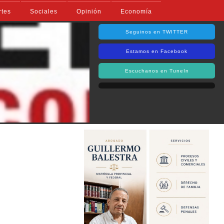
rtes
Sociales
Opinión
Economía
Seguinos en TWITTER
Estamos en Facebook
Escuchanos en TuneIn