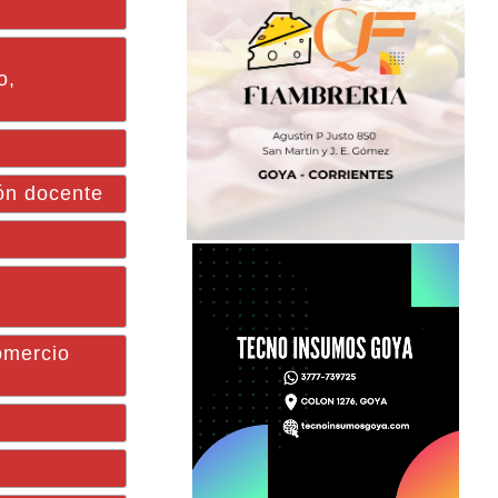
o,
ión docente
omercio