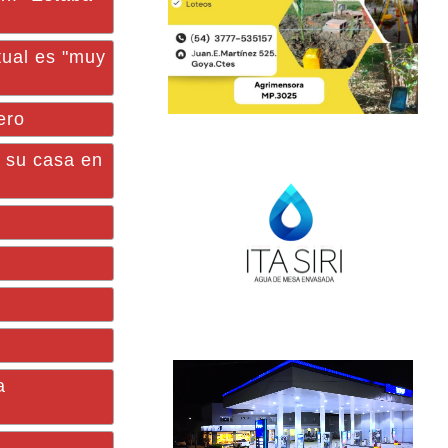
tual es "muy
ero
ó su casa en
a