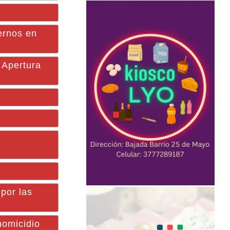
nernos en
o Apertura
por las
homicidio