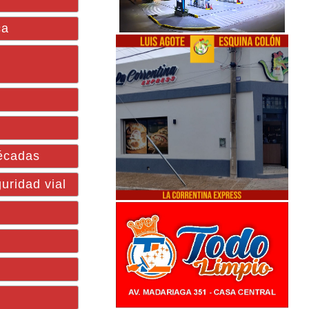
ca
décadas
uridad vial