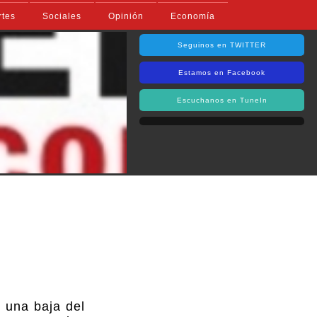
rtes
Sociales
Opinión
Economía
Seguinos en TWITTER
Estamos en Facebook
Escuchanos en TuneIn
ó una baja del