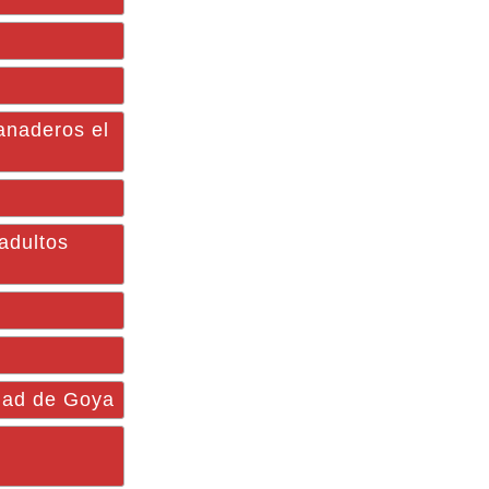
anaderos el
adultos
idad de Goya