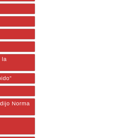
 la
pido”
 dijo Norma