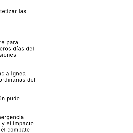
tetizar las
re para
eros días del
esiones
ncia Ígnea
ordinarias del
gún pudo
mergencia
 y el impacto
a el combate