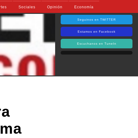
rtes
Sociales
Opinión
Economía
Seguinos en TWITTER
Estamos en Facebook
Escuchanos en TuneIn
ra
rma