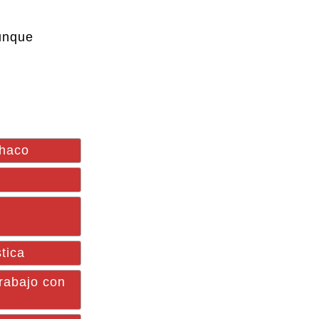
unque
Chaco
tica
rabajo con