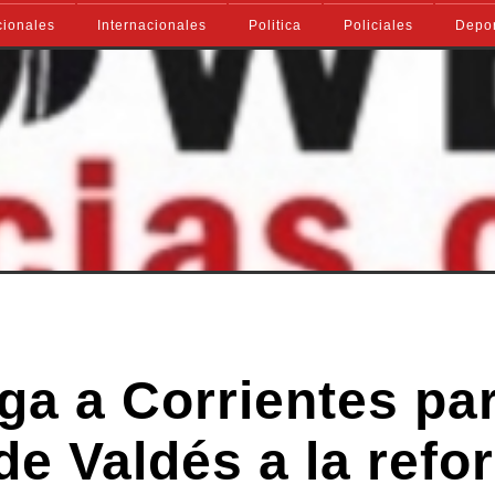
ionales
Internacionales
Politica
Policiales
Depo
ega a Corrientes pa
de Valdés a la refo