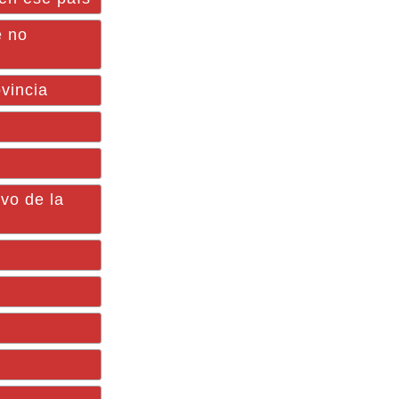
e no
ovincia
vo de la