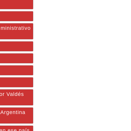
ministrativo
dor Valdés
 Argentina
 en ese país