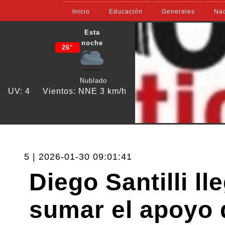
Inicio
Educación
Generales
Nac
Esta
noche
26°
Nublado
UV: 4
Vientos: NNE 3 km/h
5 | 2026-01-30 09:01:41
Diego Santilli ll
sumar el apoyo 