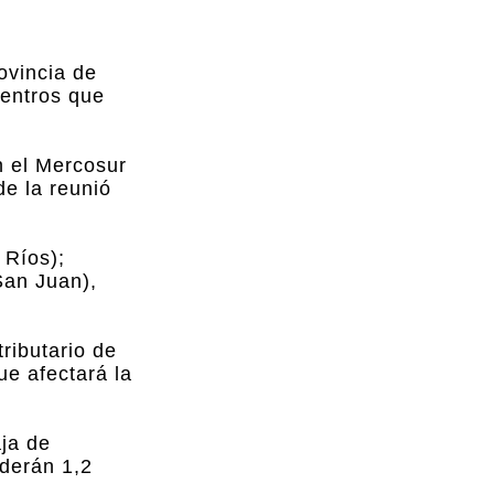
rovincia de
uentros que
n el Mercosur
de la reunió
 Ríos);
San Juan),
ributario de
ue afectará la
ja de
rderán 1,2