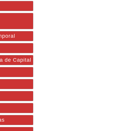
mporal
ca de Capital
as