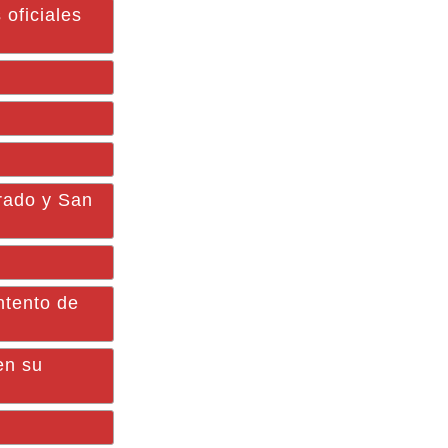
 oficiales
drado y San
ntento de
en su