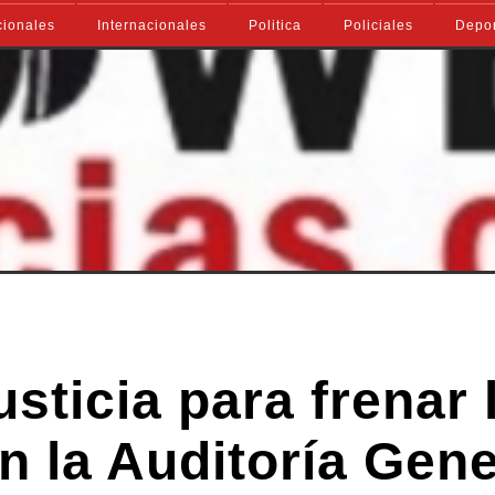
ionales
Internacionales
Politica
Policiales
Depo
usticia para frenar 
n la Auditoría Gene