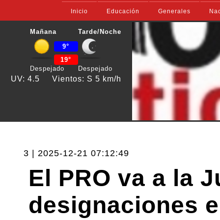
Inicio
Educación
Generales
Nac
Mañana
Tarde/Noche
9°
19°
Despejado
Despejado
UV: 4.5
Vientos: S 5 km/h
3 | 2025-12-21 07:12:49
El PRO va a la J
designaciones e