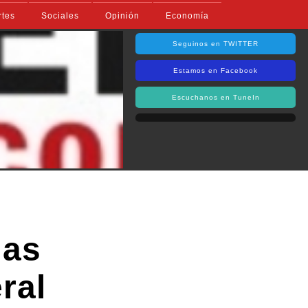
rtes
Sociales
Opinión
Economía
Seguinos en TWITTER
Estamos en Facebook
Escuchanos en TuneIn
las
ral