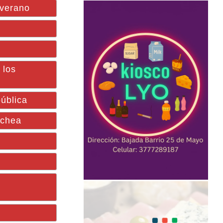
 verano
 los
ública
echea