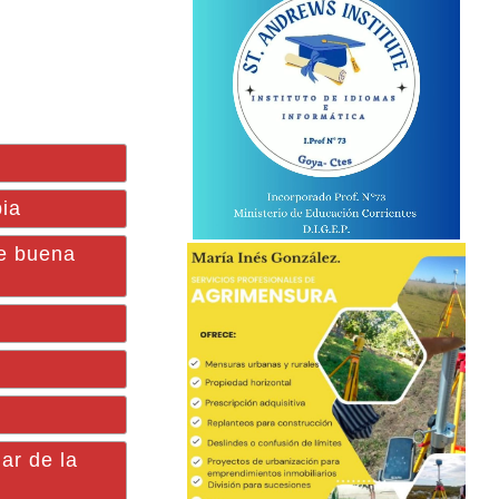
pia
he buena
ar de la