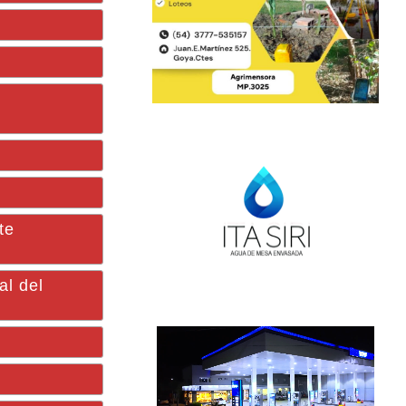
te
al del