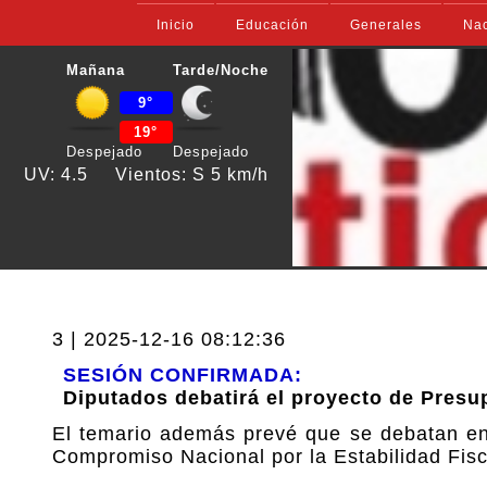
Inicio
Educación
Generales
Nac
Mañana
Tarde/Noche
9°
19°
Despejado
Despejado
UV: 4.5
Vientos: S 5 km/h
3 | 2025-12-16 08:12:36
SESIÓN CONFIRMADA:
Diputados debatirá el proyecto de Presu
El temario además prevé que se debatan en e
Compromiso Nacional por la Estabilidad Fisc