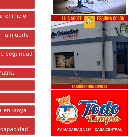
el inicio
r la muerte
de seguridad
atria
ca en Goya
iscapacidad