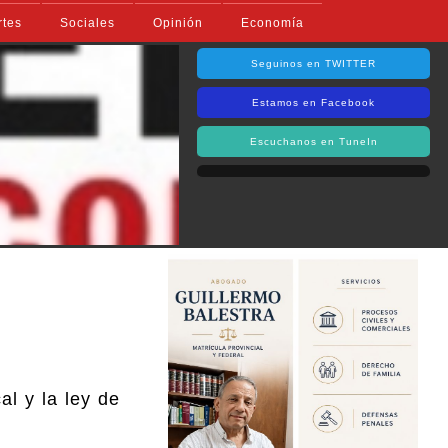
rtes
Sociales
Opinión
Economía
Seguinos en TWITTER
Estamos en Facebook
Escuchanos en TuneIn
al y la ley de