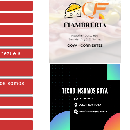
enezuela
inos somos