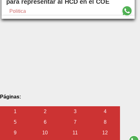
para representar al HCD en el COE
Politica
Páginas:
1
2
3
4
5
6
7
8
9
10
11
12