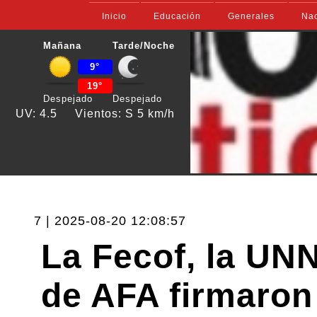
Inicio
Educación
Generales
Nac
Mañana
Tarde/Noche
9°
19°
Despejado
Despejado
UV: 4.5
Vientos: S 5 km/h
7 | 2025-08-20 12:08:57
La Fecof, la UN
de AFA firmaron 