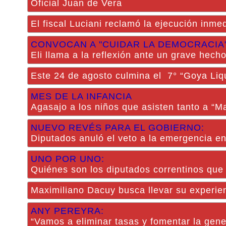
Oficial Juan de Vera
El fiscal Luciani reclamó la ejecución inme
CONVOCAN A "CUIDAR LA DEMOCRACIA
Eli llama a la reflexión ante un grave hec
Este 24 de agosto culmina el 7° “Goya Liqu
MES DE LA INFANCIA
Agasajo a los niños que asisten tanto a “M
NUEVO REVÉS PARA EL GOBIERNO:
Diputados anuló el veto a la emergencia e
UNO POR UNO:
Quiénes son los diputados correntinos que 
Maximiliano Dacuy busca llevar su experi
ANY PEREYRA:
“Vamos a eliminar tasas y fomentar la gen