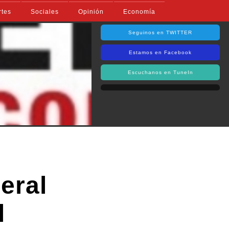
rtes
Sociales
Opinión
Economía
Seguinos en TWITTER
Estamos en Facebook
Escuchanos en TuneIn
eral
l