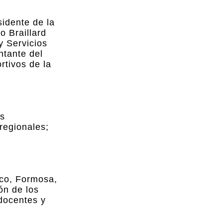
sidente de la
o Braillard
y Servicios
ntante del
rtivos de la
es
 regionales;
aco, Formosa,
ón de los
 docentes y