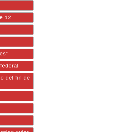
te 12
es”
federal
 del fin de