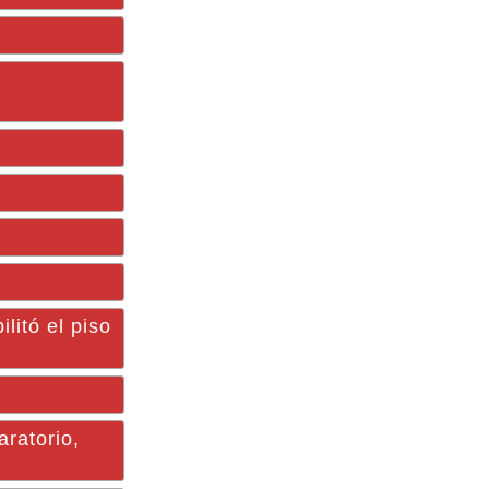
tó el piso
aratorio,