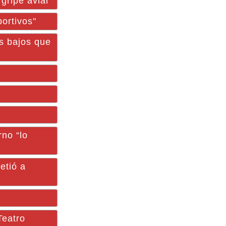
 gripe aviar
ortivos"
s bajos que
no “lo
tió a
Teatro