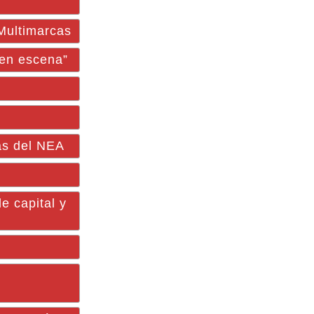
Multimarcas
 en escena”
as del NEA
e capital y