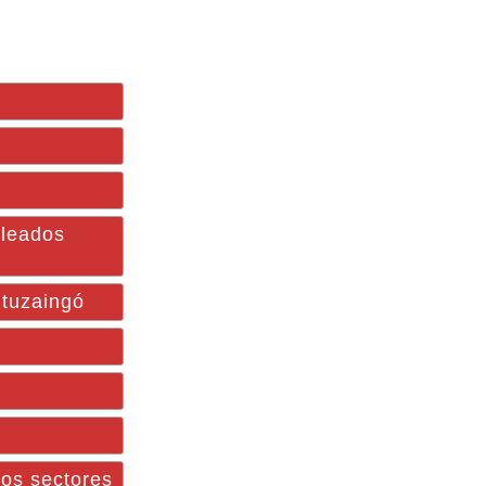
pleados
Ituzaingó
los sectores