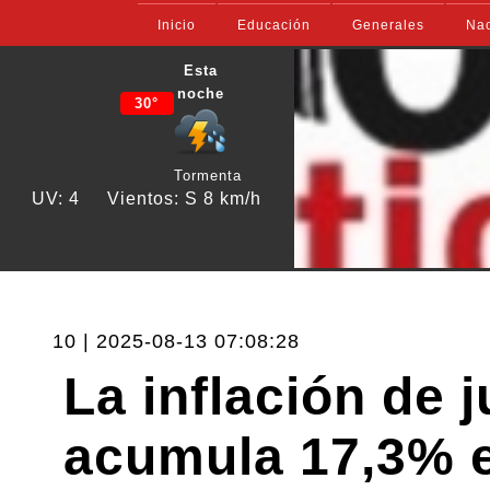
Inicio
Educación
Generales
Nac
Esta
noche
30°
Tormenta
UV: 4
Vientos: S 8 km/h
10 | 2025-08-13 07:08:28
La inflación de j
acumula 17,3% e