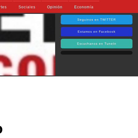
rtes
Sociales
Opinión
Economía
Seguinos en TWITTER
Estamos en Facebook
Escuchanos en TuneIn
o