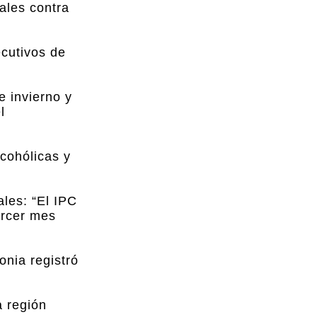
ales contra
ecutivos de
e invierno y
l
lcohólicas y
ales: “El IPC
ercer mes
onia registró
a región