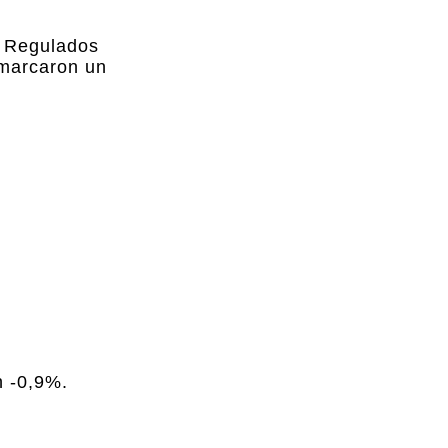
e Regulados
 marcaron un
n -0,9%.