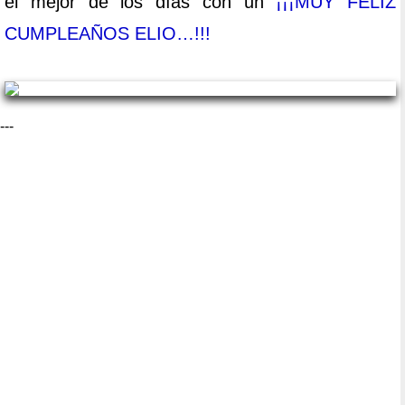
el mejor de los días con un
¡¡¡MUY FELIZ
CUMPLEAÑOS ELIO…!!!
---