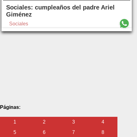
Sociales: cumpleaños del padre Ariel
Giménez
Sociales
Páginas:
1
2
3
4
5
6
7
8