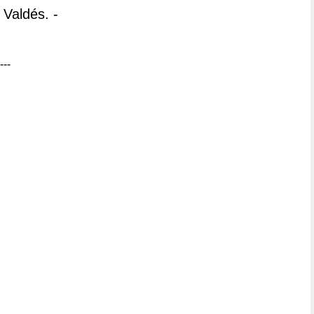
Valdés. -
---