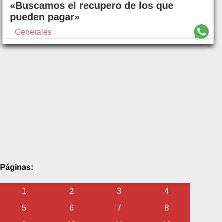
«Buscamos el recupero de los que
pueden pagar»
Generales
Páginas:
1
2
3
4
5
6
7
8