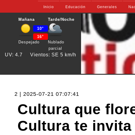
Inicio
Educación
Generales
Nac
Mañana
Tarde/Noche
10°
16°
Despejado
Nublado
parcial
UV: 4.7
Vientos: SE 5 km/h
2 | 2025-07-21 07:07:41
Cultura que flor
Cultura te invita