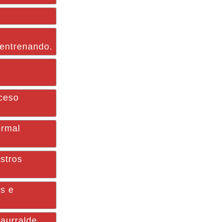
 entrenando.
eceso
ormal
stros
as e
saurralde