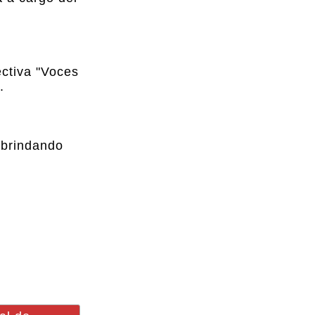
ectiva "Voces
.
 brindando