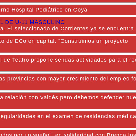
rno Hospital Pediátrico en Goya
L DE U-11 MASCULINO
na. El seleccionado de Corrientes ya se encuentra
to de ECo en capital: “Construimos un proyecto
l de Teatro propone sendas actividades para el r
las provincias con mayor crecimiento del empleo f
elación con Valdés pero debemos defender nue
rregularidades en el examen de residencias médic
"Todos por un sueño", en solidaridad con Brenda In