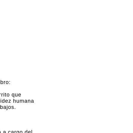
ibro:
rrito que
alidez humana
bajos.
á a cargo del