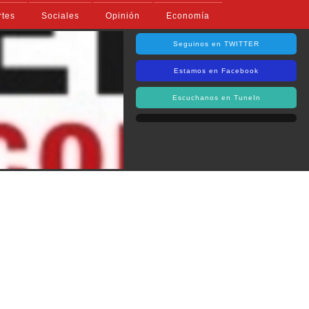
rtes
Sociales
Opinión
Economía
Seguinos en TWITTER
Estamos en Facebook
Escuchanos en TuneIn